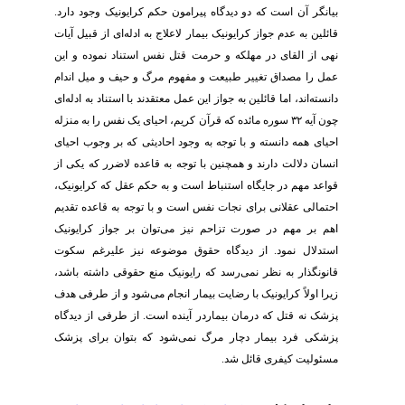
بیانگر آن است که دو دیدگاه پیرامون حکم کرایونیک وجود دارد.
قائلین به عدم جواز کرایونیک بیمار لاعلاج به ادله‌ای از قبیل آیات
نهی از القای در مهلکه و حرمت قتل نفس استناد نموده و این
عمل را مصداق تغییر طبیعت و مفهوم مرگ و حیف ‌و میل اندام
دانسته‌اند، اما قائلین به جواز این عمل معتقدند با استناد به ادله‌ای
چون آیه ۳۲ سوره مائده که قرآن کریم، احیای یک ‌نفس را به ‌منزله
احیای همه دانسته و با توجه به وجود احادیثی که بر وجوب احیای
انسان دلالت دارند و همچنین با توجه به قاعده لاضرر که یکی از
قواعد مهم در جایگاه استنباط است و به حکم عقل که کرایونیک،
احتمالی عقلانی برای نجات نفس است و با توجه به قاعده تقدیم
اهم بر مهم در صورت تزاحم نیز می‌توان بر جواز کرایونیک
استدلال نمود. از دیدگاه حقوق موضوعه نیز علیرغم سکوت
قانونگذار به نظر نمی‌رسد که رایونیک منع حقوقی داشته باشد،
زیرا اولاً کرایونیک با رضایت بیمار انجام می‌شود و از طرفی هدف
پزشک نه قتل که درمان بیماردر آینده است. از طرفی از دیدگاه
پزشکی فرد بیمار دچار مرگ نمی‌شود که بتوان برای پزشک
مسئولیت کیفری قائل شد.