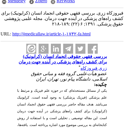
Mendeley
Zotero
RefWorks
فیروزکاه زری. بررسی فقهی حقوقی انجماد انسان (کرایونیک) برای
کشف راه‌های پزشکی در آینده جهت درمان. مجله علمی پژوهشی
حقوق پزشکی. ۱۳۹۱; ۶ (۲۲) :۱۸۹-۲۱۸
URL:
http://ijmedicallaw.ir/article-۱-۱۷۳۲-fa.html
بررسی فقهی حقوقی انجماد انسان (کرایونیک)
برای کشف راه‌های پزشکی در آینده جهت درمان
*
زری فیروزکاه
عضو هیأت‌علمی گروه فقه و مبانی حقوق
اسلامی، دانشگاه پیام نور، تهران، ایران
چکیده:
یکی از مسائل مستحدثه‌ای که در حوزه علم فیزیک و مرتبط با
علم پزشکی (فیزیک پزشکی) به وجود آمده است، کرایونیک
می‌باشد. هدف مقاله حاضر بررسی فقهی حقوق انجماد انسان
(کرایونیک) برای کشف راه‌های پزشکی در آینده جهت درمان
است. این مقاله توصیفی ـ تحلیلی است و با استفاده از روش
کتابخانه‌ای به بررسی موضوع مورد اشاره پرداخته است. یافته‌ها،