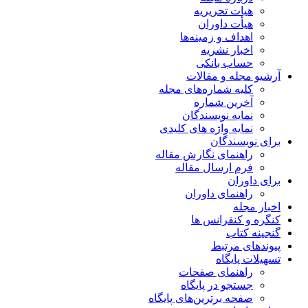
هیات تحریریه
هیأت داوران
اهداف و زمینه‌ها
اخبار نشریه
حساب بانکی
آرشیو مجله و مقالات
کلیه شماره‌های مجله
آخرین شماره
نمایه نویسندگان
نمایه واژه های کلیدی
برای نویسندگان
راهنمای نگارش مقاله
فرم ارسال مقاله
برای داوران
راهنمای داوران
اخبار مجله
کنگره و کنفرانس ها
گنجینه کتاب
پیوندهای مرتبط
تسهیلات پایگاه
راهنمای صفحات
جستجو در پایگاه
صفحه برترین‌های پایگاه