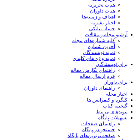
هیات تحریریه
هیأت داوران
اهداف و زمینه‌ها
اخبار نشریه
حساب بانکی
آرشیو مجله و مقالات
کلیه شماره‌های مجله
آخرین شماره
نمایه نویسندگان
نمایه واژه های کلیدی
برای نویسندگان
راهنمای نگارش مقاله
فرم ارسال مقاله
برای داوران
راهنمای داوران
اخبار مجله
کنگره و کنفرانس ها
گنجینه کتاب
پیوندهای مرتبط
تسهیلات پایگاه
راهنمای صفحات
جستجو در پایگاه
صفحه برترین‌های پایگاه