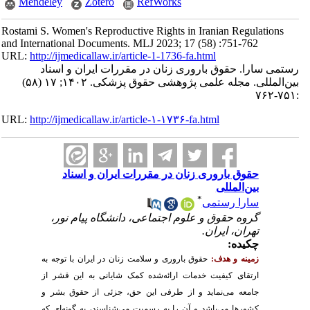
Mendeley
Zotero
RefWorks
Rostami S. Women's Reproductive Rights in Iranian Regulations
and International Documents. MLJ 2023; 17 (58) :751-762
URL:
http://ijmedicallaw.ir/article-1-1736-fa.html
رستمی سارا. حقوق باروری زنان در مقررات ایران و اسناد
بین‌المللی. مجله علمی پژوهشی حقوق پزشکی. ۱۴۰۲; ۱۷ (۵۸)
:۷۵۱-۷۶۲
URL:
http://ijmedicallaw.ir/article-۱-۱۷۳۶-fa.html
حقوق باروری زنان در مقررات ایران و اسناد
بین‌المللی
*
سارا رستمی
گروه حقوق و علوم اجتماعی، دانشگاه پیام نور،
تهران، ایران.
چکیده:
زمینه و هدف:
حقوق باروری و سلامت زنان در ایران با توجه به
ارتقای کیفیت خدمات ارائه‌شده کمک شایانی به این قشر از
جامعه می‌نماید و از طرفی این حق، جزئی از حقوق بشر و
کشورها می‌باشد و آن را به رسمیت می‌شناسند، به گونه‌ای که