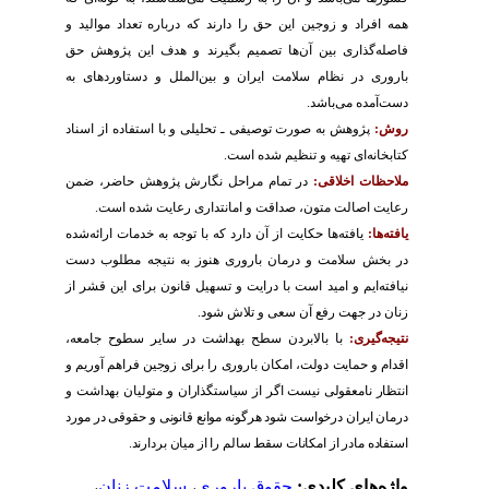
همه افراد و زوجین این حق را دارند که درباره تعداد موالید و
فاصله‌گذاری بین آن‌ها تصمیم بگیرند و هدف این پژوهش حق
باروری در نظام سلامت ایران و بین‌الملل و دستاوردهای به
دست‌آمده می‌باشد.
روش:
پژوهش به صورت توصیفی ـ تحلیلی و با استفاده از اسناد
کتابخانه‌ای تهیه و تنظیم شده است.
ملاحظات اخلاقی:
در تمام مراحل نگارش پژوهش حاضر، ضمن
رعایت اصالت متون، صداقت و امانتداری رعایت شده است.
یافته‌ها:
یافته‌ها حکایت از آن دارد که با توجه به خدمات ارائه‌شده
در بخش سلامت و درمان باروری هنوز به نتیجه مطلوب دست
نیافته‌ایم و امید است با درایت و تسهیل قانون برای این قشر از
زنان در جهت رفع آن سعی و تلاش شود.
نتیجه‌گیری:
با بالابردن سطح بهداشت در سایر سطوح جامعه،
اقدام و حمایت دولت، امکان باروری را برای زوجین فراهم آوریم و
انتظار نامعقولی نیست اگر از سیاستگذاران و متولیان بهداشت و
درمان ایران درخواست شود هرگونه موانع قانونی و حقوقی در مورد
استفاده مادر از امکانات سقط سالم را از میان بردارند.
واژه‌های کلیدی:
حقوق باروری
،
سلامت زنان
،