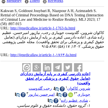
Mendeley
Zotero
RefWorks
Kakwan S, Goldoust Jouybari R, Niazpour A H, Azimzadeh S.
Retrial of Criminal Proceedings Based on DNA Testing (Interaction
of Criminal Law and Medicine to Realize Reality). MLJ 2023; 17
(58) :897-915
URL:
http://ijmedicallaw.ir/article-1-1763-fa.html
کاکوان شروین، گلدوست جویباری رجب، نیاز‌پور امیر‌حسن، عظیم‌
زاده شادی. اعاده دادرسی کیفری بر پایه آزمایش دی‌ان‌ای (تعامل
حقوق کیفری و پزشکی برای تحقق واقعیت). مجله علمی پژوهشی
حقوق پزشکی. ۱۴۰۲; ۱۷ (۵۸) :۸۹۷-۹۱۵
URL:
http://ijmedicallaw.ir/article-۱-۱۷۶۳-fa.html
اعاده دادرسی کیفری بر پایه آزمایش دی‌ان‌ای
(تعامل حقوق کیفری و پزشکی برای تحقق
واقعیت)
۱
شروین کاکوان
،
رجب گلدوست
۳
۲
*
جویباری
،
امیر‌حسن نیاز‌پور
۱
،
شادی عظیم‌ زاده
۱- گروه حقوق، دانشکده حقوق و علوم سیاسی،