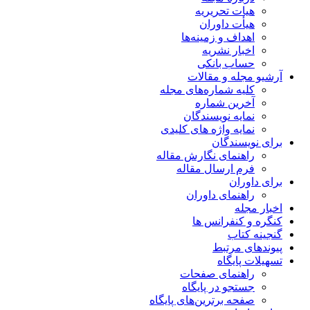
هیات تحریریه
هیأت داوران
اهداف و زمینه‌ها
اخبار نشریه
حساب بانکی
آرشیو مجله و مقالات
کلیه شماره‌های مجله
آخرین شماره
نمایه نویسندگان
نمایه واژه های کلیدی
برای نویسندگان
راهنمای نگارش مقاله
فرم ارسال مقاله
برای داوران
راهنمای داوران
اخبار مجله
کنگره و کنفرانس ها
گنجینه کتاب
پیوندهای مرتبط
تسهیلات پایگاه
راهنمای صفحات
جستجو در پایگاه
صفحه برترین‌های پایگاه