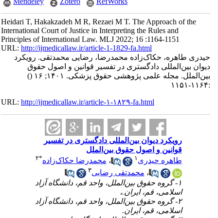
Mendeley
Zotero
RefWorks
Heidari T, Hakakzadeh M R, Rezaei M T. The Approach of the
International Court of Justice in Interpreting the Rules and
Principles of International Law. MLJ 2022; 16 :1164-1151
URL:
http://ijmedicallaw.ir/article-1-1829-fa.html
حیدری طاهره، حکاک‌زاده محمدرضا، رضایی محمدتقی. رویکرد
دیوان بین‌المللی دادگستری در تفسیر قوانین و اصول حقوق
بین‌الملل. مجله علمی پژوهشی حقوق پزشکی. ۱۴۰۱; ۱۶
()
:۱۱۶۴-۱۱۵۱
URL:
http://ijmedicallaw.ir/article-۱-۱۸۲۹-fa.html
رویکرد دیوان بین‌المللی دادگستری در تفسیر
قوانین و اصول حقوق بین‌الملل
۲
*
۱
طاهره حیدری
،
محمدرضا حکاک‌زاده
۳
،
محمدتقی رضایی
۱- گروه حقوق بین‌الملل، واحد قم، دانشگاه آزاد
اسلامی، قم، ایران.،
۲- گروه حقوق بین‌الملل، واحد قم، دانشگاه آزاد
اسلامی، قم، ایران.