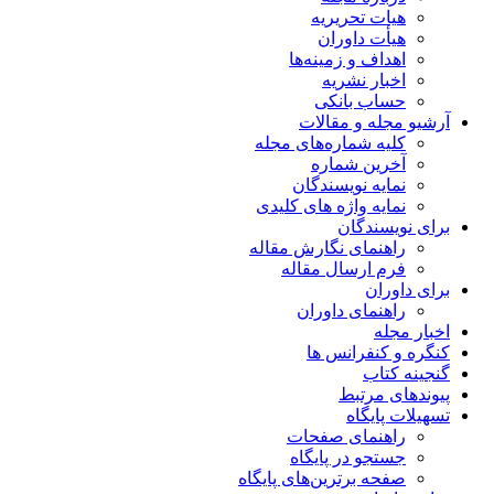
هیات تحریریه
هیأت داوران
اهداف و زمینه‌ها
اخبار نشریه
حساب بانکی
آرشیو مجله و مقالات
کلیه شماره‌های مجله
آخرین شماره
نمایه نویسندگان
نمایه واژه های کلیدی
برای نویسندگان
راهنمای نگارش مقاله
فرم ارسال مقاله
برای داوران
راهنمای داوران
اخبار مجله
کنگره و کنفرانس ها
گنجینه کتاب
پیوندهای مرتبط
تسهیلات پایگاه
راهنمای صفحات
جستجو در پایگاه
صفحه برترین‌های پایگاه