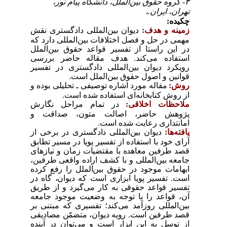
۳- گروه حقوق بین‌الملل، دانشگاه پیام نور،
تهران، ایران.،
چکیده:
زمینه و هدف:
دیوان بین‌المللی دادگستری نقش
مهمی در حل و فصل اختلافات بین‌المللی دارد که
در این راستا از تفسیر قواعد حقوق بین‌الملل
استفاده می‌کند.
هدف مقاله حاضر بررسی
رویکرد دیوان بین‌المللی دادگستری در تفسیر
قوانین و اصول حقوق بین‌الملل است
.
روش:
مقاله مورد اشاره توصیفی ـ تحلیلی بوده و
از روش کتابخانه‌ای استفاده‌ شده است.
ملاحظات اخلاقی:
در تمام مراحل نگارش
پژوهش حاضر، اصالت متون، صداقت و
امانتداری رعایت شده است.
یافته‌ها:
دیوان بین‌المللی دادگستری در برخی از
آرای خود با استفاده از تفسیر پویا در مسیر تطابق
قصد طرفین معاهده با مقتضیات زمان و نیازهای
جامعه بین‌المللی و با کشف اراده واقعی طرفین،
ابهامات موجود در حقوق بین‌الملل را رفع کرده
است. تفسیر پویا ابزاری است که دیوان، گاه در
تفسیر قواعد حقوقی به کار می‌گیرد و از طریق
آن، قواعد را با توجه به وضعیت موجود جامعه
بین‌المللی روزآمد می‌کند؛ تفسیری که مبتنی بر
قصد طرفین است. رویه دیوان، متضمّن مصادیقی
از توسل به این ابزار است و می‌توان در آینده