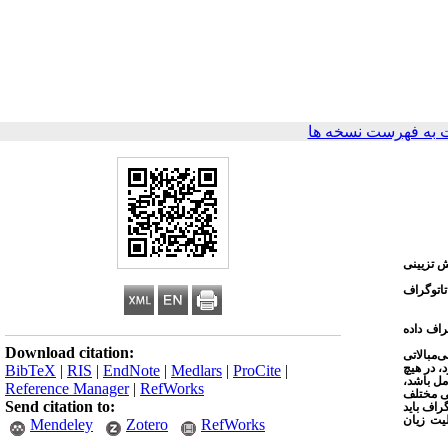
به فهرست نسخه ها
ش تزیینی
اتوگراف
راف داده
Download citation:
‌مبالاتی
، در هیچ
BibTeX
|
RIS
|
EndNote
|
Medlars
|
ProCite
|
مل باشد،
Reference Manager
|
RefWorks
قی مختلف
Send citation to:
راف باید
یت زیان
Mendeley
Zotero
RefWorks