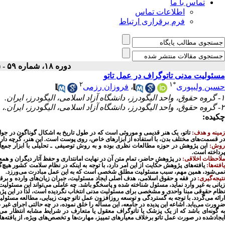
تماس با ما
اطلاعات تماس
فرم برقراری ارتباط
دوره ۱۸، شماره ۵۹ - ( ۱-۱۴۰۳ )
مسئولیت مدنی تاتوگراف در عمل تاتو
۲
۱
*
حسین ولیپوری
،
فروزان رزمی
۱- گروه حقوق، واحد الیگودرز، دانشگاه آزاد اسلامی، الیگودرز، ایران.
۲- گروه حقوق، واحد الیگودرز، دانشگاه آزاد اسلامی، الیگودرز، ایران.،
چکیده:
مینه و هدف:
تاتو، یک هنر قدیمی و موروثی است که در طول تاریخ به
اشکال
گوناگون در جوام
در قسمت‌های مختلف بدن، با استفاده از ابزارهای خاص، روی پوست است. این هنر، گرچه دارا
وش:
این پژوهش در حوزه مطالعات نظری بوده و به روش توصیفی ـ تحلیلی با ابزار جمع
پرداخته است
.
ملاحظات اخلاقی:
در پژوهش حاضر، تمام متن آن در نهایت امانتداری و حفظ آثار دیگران و 
افته‌ها:
یافته‌های پژوهش حکایت از این امر دارد، با توجه به اینکه در نظام سلامت کشور ه
نمی‌شود، همین مهم، سبب مسئولیت مطلق شخصی است که به این عمل مبادرت می‌ورزد
.
تیجه‌گیری:
در فقه و حقوق اسلامی، هدف اصلی ایجاد مسئولیت، جبران زیان‌های وارده و بر
یانی به غیر وارد نماید، مسئول شناخته شده و پاسخگو باشد.
چه عاملی می‌تواند این مسئولیت 
نظام حقوقی مبنا واحدی و مشخصی برای مسئولیت مدنی انتخاب نگردیده است، لذا در این پژوهش
رائه می‌گردد.
با توجه به گستردگی و توسعه روزافزون عمل تاتو جهت زیبایی، مطالعه مسئول
رورت می‌یابد. اشاعه این پدیده در جامعه، این مسأله را خلق نموده، در چه حالتی اجرای غیر
به گونه‌ای باشد که از یک پزشک یا تاتوگراف معقول یا متعارف در شرایط مشابه انتظار می‌ر
ایجادشده در صورت عمل تاتو برخلاف معیارهای تمییز، مهارت‌ها و تخصص‌های ویژه، از یافته‌