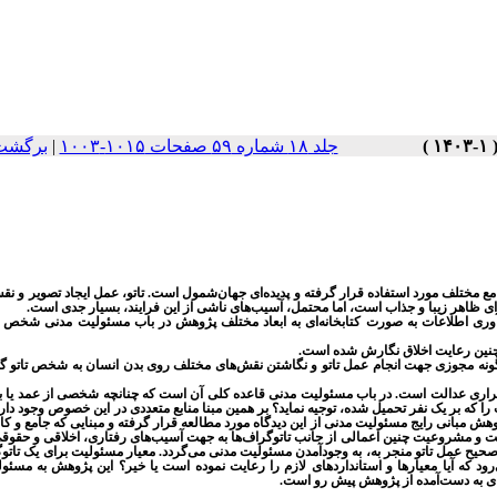
جلد ۱۸ شماره ۵۹ صفحات ۱۰۱۵-۱۰۰۳
|
برگشت 
ع مختلف مورد استفاده قرار گرفته و پدیده‌ای جهان‌شمول است. تاتو، عمل ایجاد تصویر و نق
ی ظاهر زیبا و جذاب است، اما محتمل، آسیب‌های ناشی از این فرایند، بسیار جدی است
.
‌آوری اطلاعات به صورت کتابخانه‌ای به ابعاد مختلف پژوهش در باب مسئولیت مدنی شخص ت
همچنین رعایت اخلاق نگارش شده است
.
یچ‌گونه مجوزی جهت انجام عمل تاتو و نگاشتن نقش‌های مختلف روی بدن انسان به شخص تاتو گ
قراری عدالت است. در باب مسئولیت مدنی قاعده کلی آن است که چنانچه شخصی از عمد یا بی
را که بر یک نفر تحمیل شده، توجیه نماید؟ بر همین مبنا منابع متعددی در این خصوص وجود دارد
 مبانی رایج مسئولیت مدنی از این دیدگاه مورد مطالعه قرار گرفته و مبنایی که جامع و کا
یت و مشروعیت چنین اعمالی از جانب تاتوگراف‌ها به جهت آسیب‌های رفتاری، اخلاقی و حقو
 صحیح عمل تاتو منجر به، به وجودآمدن مسئولیت مدنی می‌گردد.
معیار مسئولیت برای یک تاتوگ
ود که آیا معیارها و استانداردهای لازم را رعایت نموده است یا خیر؟
این پژوهش به مسئول
های به دست‌آمده از پژوهش پیش رو است
.