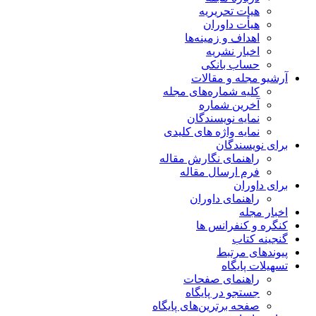
هیات تحریریه
هیأت داوران
اهداف و زمینه‌ها
اخبار نشریه
حساب بانکی
آرشیو مجله و مقالات
کلیه شماره‌های مجله
آخرین شماره
نمایه نویسندگان
نمایه واژه های کلیدی
برای نویسندگان
راهنمای نگارش مقاله
فرم ارسال مقاله
برای داوران
راهنمای داوران
اخبار مجله
کنگره و کنفرانس ها
گنجینه کتاب
پیوندهای مرتبط
تسهیلات پایگاه
راهنمای صفحات
جستجو در پایگاه
صفحه برترین‌های پایگاه