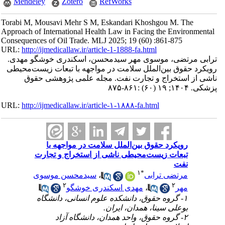
Mendeley
Zotero
RefWorks
Torabi M, Mousavi Mehr S M, Eskandari Khoshgou M. The
Approach of International Health Law in Facing the Environmental
Consequences of Oil Trade. MLJ 2025; 19 (60) :861-875
URL:
http://ijmedicallaw.ir/article-1-1888-fa.html
ترابی مرتضی، موسوی مهر سیدمحسن، اسکندری خوشگو مهدی.
رویکرد حقوق بین‌الملل سلامت در مواجهه با تبعات زیست‌محیطی
ناشی از استخراج و تجارت نفت. مجله علمی پژوهشی حقوق
پزشکی. ۱۴۰۴; ۱۹ (۶۰) :۸۶۱-۸۷۵
URL:
http://ijmedicallaw.ir/article-۱-۱۸۸۸-fa.html
رویکرد حقوق بین‌الملل سلامت در مواجهه با
تبعات زیست‌محیطی ناشی از استخراج و تجارت
نفت
۱
*
مرتضی ترابی
،
سیدمحسن موسوی
۲
۲
مهر
،
مهدی اسکندری خوشگو
۱- گروه حقوق، دانشکده علوم انسانی، دانشگاه
بوعلی سینا، همدان، ایران.
۲- گروه حقوق، واحد همدان، دانشگاه آزاد