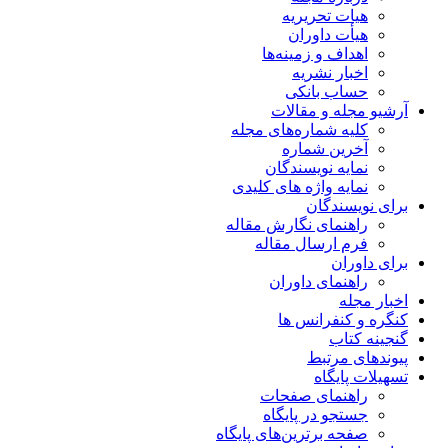
هیات تحریریه
هیأت داوران
اهداف و زمینه‌ها
اخبار نشریه
حساب بانکی
آرشیو مجله و مقالات
کلیه شماره‌های مجله
آخرین شماره
نمایه نویسندگان
نمایه واژه های کلیدی
برای نویسندگان
راهنمای نگارش مقاله
فرم ارسال مقاله
برای داوران
راهنمای داوران
اخبار مجله
کنگره و کنفرانس ها
گنجینه کتاب
پیوندهای مرتبط
تسهیلات پایگاه
راهنمای صفحات
جستجو در پایگاه
صفحه برترین‌های پایگاه