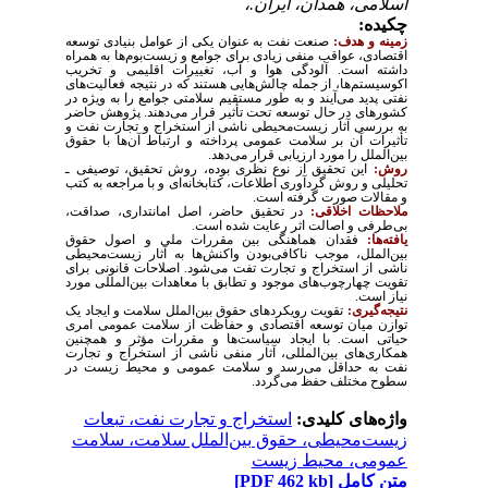
اسلامی، همدان، ایران.،
چکیده:
زمینه و هدف:
صنعت نفت به عنوان یکی از عوامل بنیادی توسعه
اقتصادی، عواقب منفی زیادی برای جوامع و زیست‌بوم‌ها به همراه
داشته است. آلودگی هوا و آب، تغییرات اقلیمی و تخریب
اکوسیستم‌ها، از جمله چالش‌هایی هستند که در نتیجه فعالیت‌های
نفتی پدید می‌آیند و به طور مستقیم سلامتی جوامع را به ویژه در
کشورهای در حال توسعه تحت تأثیر قرار می‌دهند. پژوهش حاضر
به بررسی آثار زیست‌محیطی ناشی از استخراج و تجارت نفت و
تأثیرات آن بر سلامت عمومی پرداخته و ارتباط آن‌ها با حقوق
بین‌الملل را مورد ارزیابی قرار می‌دهد
.
روش:
این تحقیق از نوع نظری بوده، روش تحقیق، توصیفی ـ
تحلیلی و روش گردآوری اطلاعات، کتابخانه‌ای و با مراجعه به کتب
و مقالات صورت گرفته است
.
ملاحظات اخلاقی:
در تحقیق حاضر، اصل امانتداری، صداقت،
بی‌طرفی و اصالت اثر رعایت شده است
.
یافته‌ها:
فقدان هماهنگی بین مقررات ملی و اصول حقوق
بین‌الملل، موجب ناکافی‌بودن واکنش‌ها به آثار زیست‌محیطی
ناشی از استخراج و تجارت تفت می‌شود. اصلاحات قانونی برای
تقویت چهارچوب‌های موجود و تطابق با معاهدات بین‌المللی مورد
نیاز است.
نتیجه‌گیری:
تقویت رویکردهای حقوق بین‌الملل سلامت و ایجاد یک
توازن میان توسعه اقتصادی و حفاظت از سلامت عمومی امری
حیاتی است. با ایجاد سیاست‌ها و مقررات مؤثر و همچنین
همکاری‌های بین‌المللی، آثار منفی ناشی از استخراج و تجارت
نفت به حداقل می‌رسد و سلامت عمومی و محیط‌ زیست در
سطوح مختلف حفظ می‌گردد.
واژه‌های کلیدی:
استخراج و تجارت نفت، تبعات
زیست‌محیطی، حقوق بین‌الملل سلامت، سلامت
عمومی، محیط زیست
متن کامل
[PDF 462 kb]