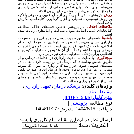
پزشکی، حمایت از بیماران در جهت حفظ اسرار درمانی ضروری
می‌نماید. برای آنکه بتوان شخص متخلف از انجام تکلیف رازداری
را مجازات کرد، می‌بایست مبنایی برای آن پی افکند
.
روش:
پژوهش حاضر با بهره‌گیری از منابع فقهی و حقوقی با تکیه
بر روش توصیفی ـ تحلیلی و ابزار گردآوری کتابخانه‌ای نگارش
یافته است
.
ملاحظات اخلاقی:
در پژوهش حاضر، جنبه‌های اخلاقی مطالعه
کتابخانه‌ای شامل اصالت متون، صداقت و امانتداری رعایت شده
است
.
یافته‌ها:
یافته‌های تحقیق ضمن بررسی دقیق مبانی و منابع تعهد به
رازداری نشان می‌دهد که تعهد به رازداری نه صرفاً یک التزام
اخلاقی، بلکه یک تعهد قراردادی است که در تمامی اقدامات
درمانی وجود داشته و تخلف از آن علاوه بر مسئولیت کیفری و
انتظامی برای پزشک مسئولیت مدنی نیز در پی دارد
.
نتیجه‌گیری:
با عنایت به ماهیت رازداری در اقدامات درمانی و از
طریق تطبیق وظیفه‌ای که پزشک در این زمینه دارد با تعامل در
مقتضای عمومی عقود، احراز شد که رازداری به عنوان یک شرط
مبنایی در هر قرارداد درمان وجود دارد. بنابراین در صورت نقض
این تعهد از سوی پزشک نیازی به تطبیق این عمل با عناوین
مسئولیت قهری نیست و بیمار می‌تواند خسارت خود را بر مبنای
تخلف از تعهد قراردادی مطالبه کند
.
واژه‌های کلیدی:
پزشک
،
درمان
،
تعهد
،
رازداری
،
مقتضا
،
عقد
متن کامل
[PDF 715 kb]
نوع مطالعه:
پژوهشي
|
دریافت: 1404/6/15 | پذیرش: 1404/11/27
ارسال نظر درباره این مقاله : نام کاربری یا پست
الکترونیک شما: