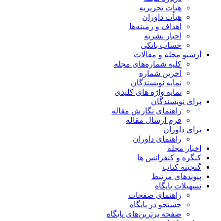
هیات تحریریه
هیأت داوران
اهداف و زمینه‌ها
اخبار نشریه
حساب بانکی
آرشیو مجله و مقالات
کلیه شماره‌های مجله
آخرین شماره
نمایه نویسندگان
نمایه واژه های کلیدی
برای نویسندگان
راهنمای نگارش مقاله
فرم ارسال مقاله
برای داوران
راهنمای داوران
اخبار مجله
کنگره و کنفرانس ها
گنجینه کتاب
پیوندهای مرتبط
تسهیلات پایگاه
راهنمای صفحات
جستجو در پایگاه
صفحه برترین‌های پایگاه