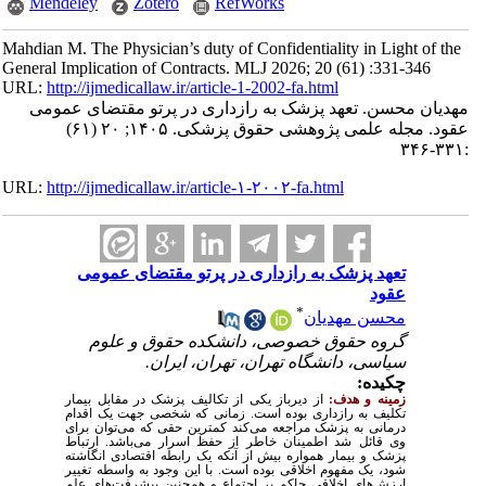
Mendeley
Zotero
RefWorks
Mahdian M. The Physician’s duty of Confidentiality in Light of the
General Implication of Contracts. MLJ 2026; 20 (61) :331-346
URL:
http://ijmedicallaw.ir/article-1-2002-fa.html
مهدیان محسن. تعهد پزشک به رازداری در پرتو مقتضای عمومی
عقود. مجله علمی پژوهشی حقوق پزشکی. ۱۴۰۵; ۲۰ (۶۱)
:۳۳۱-۳۴۶
URL:
http://ijmedicallaw.ir/article-۱-۲۰۰۲-fa.html
تعهد پزشک به رازداری در پرتو مقتضای عمومی
عقود
*
محسن مهدیان
گروه حقوق خصوصی، دانشکده حقوق و علوم
سیاسی، دانشگاه تهران، تهران، ایران.
چکیده:
زمینه و هدف:
از دیرباز یکی از تکالیف پزشک در مقابل بیمار
تکلیف به رازداری بوده است. زمانی که شخصی جهت یک اقدام
درمانی به پزشک مراجعه می‌کند کمترین حقی که می‌توان برای
وی قائل شد اطمینان خاطر از حفظ اسرار می‌باشد. ارتباط
پزشک و بیمار همواره بیش از آنکه یک رابطه اقتصادی انگاشته
شود، یک مفهوم اخلاقی بوده است. با این وجود به واسطه تغییر
ارزش‌های اخلاقی حاکم بر اجتماع و همچنین پیشرفت‌های علم