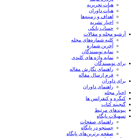
هیات تحریریه
هیأت داوران
اهداف و زمینه‌ها
اخبار نشریه
حساب بانکی
آرشیو مجله و مقالات
کلیه شماره‌های مجله
آخرین شماره
نمایه نویسندگان
نمایه واژه های کلیدی
برای نویسندگان
راهنمای نگارش مقاله
فرم ارسال مقاله
برای داوران
راهنمای داوران
اخبار مجله
کنگره و کنفرانس ها
گنجینه کتاب
پیوندهای مرتبط
تسهیلات پایگاه
راهنمای صفحات
جستجو در پایگاه
صفحه برترین‌های پایگاه