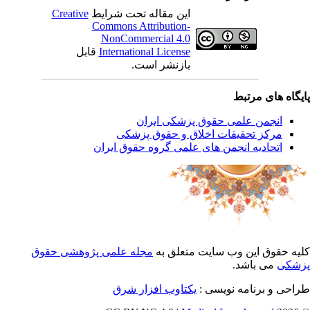
این مقاله تحت شرایط
Creative
Commons Attribution-
NonCommercial 4.0
International License
قابل
بازنشر است.
یگاه های مرتبط
انجمن علمی حقوق پزشکی ایران
مرکز تحقیقات اخلاق و حقوق پزشکی
اتحادیه انجمن های علمی گروه حقوق ایران
یه حقوق این وب سایت متعلق به
مجله علمی پژوهشی حقوق
شکی
می باشد.
احی و برنامه نویسی :
یکتاوب افزار شرق