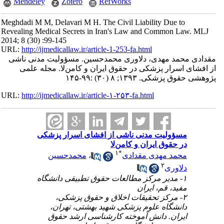
Mendeley
Zotero
RefWorks
Meghdadi M M, Delavari M H. The Civil Liability Due to
Revealing Medical Secrets in Iran's Law and Common Law. MLJ
2014; 8 (30) :99-145
URL:
http://ijmedicallaw.ir/article-1-253-fa.html
مقدادی محمد مهدی، دلاوری محمدحسین. مسؤولیت مدنی ناشی
از افشای اسرار پزشکی در حقوق ایران‌ و‌ کامن‌لا. مجله علمی
پژوهشی حقوق پزشکی. ۱۳۹۳; ۸ (۳۰) :۹۹-۱۴۵
URL:
http://ijmedicallaw.ir/article-۱-۲۵۳-fa.html
مسؤولیت مدنی ناشی از افشای اسرار پزشکی
در حقوق ایران‌ و‌ کامن‌لا
۱
*
محمد مهدی مقدادی
،
محمدحسین
۲
دلاوری
۱- مدیر مرکز مطالعات حقوق تطبیقی دانشگاه
مفید، قم، ایران
۲- مرکز تحقیقات اخلاق و حقوق پزشکی،
دانشگاه علوم پزشکی شهید بهشتی، تهران،
ایران. دانش آموخته کارشناسی ارشد حقوق