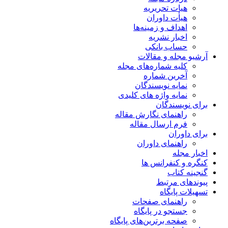
هیات تحریریه
هیأت داوران
اهداف و زمینه‌ها
اخبار نشریه
حساب بانکی
آرشیو مجله و مقالات
کلیه شماره‌های مجله
آخرین شماره
نمایه نویسندگان
نمایه واژه های کلیدی
برای نویسندگان
راهنمای نگارش مقاله
فرم ارسال مقاله
برای داوران
راهنمای داوران
اخبار مجله
کنگره و کنفرانس ها
گنجینه کتاب
پیوندهای مرتبط
تسهیلات پایگاه
راهنمای صفحات
جستجو در پایگاه
صفحه برترین‌های پایگاه