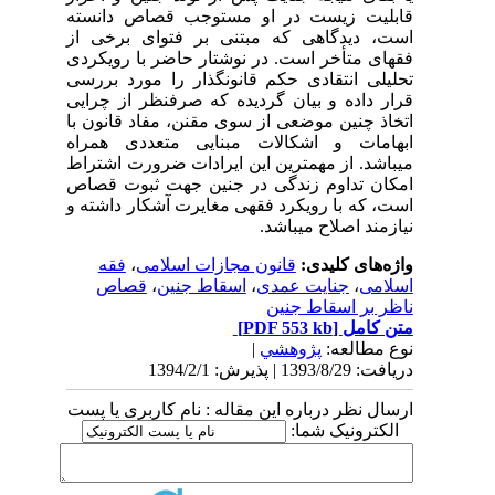
قابلیت زیست در او مستوجب قصاص دانسته
است، دیدگاهی که مبتنی بر فتوای برخی از
فقهای متأخر است. در نوشتار حاضر با رویکردی
تحلیلی انتقادی حکم قانونگذار را مورد بررسی
قرار داده و بیان گردیده که صرفنظر از چرایی
اتخاذ چنین موضعی از سوی مقنن، مفاد قانون با
ابهامات و اشکالات مبنایی متعددی همراه
میباشد. از مهمترین این ایرادات ضرورت اشتراط
امکان تداوم زندگی در جنین جهت ثبوت قصاص
است، که با رویکرد فقهی مغایرت آشکار داشته و
نیازمند اصلاح میباشد.
واژه‌های کلیدی:
قانون مجازات اسلامی
،
فقه
اسلامی
،
جنایت عمدی
،
اسقاط جنین
،
قصاص
ناظر بر اسقاط جنین
متن کامل
[PDF 553 kb]
نوع مطالعه:
پژوهشي
|
دریافت: 1393/8/29 | پذیرش: 1394/2/1
ارسال نظر درباره این مقاله : نام کاربری یا پست
الکترونیک شما: