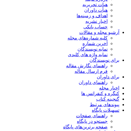
هیات تحریریه
هیأت داوران
اهداف و زمینه‌ها
اخبار نشریه
حساب بانکی
آرشیو مجله و مقالات
کلیه شماره‌های مجله
آخرین شماره
نمایه نویسندگان
نمایه واژه های کلیدی
برای نویسندگان
راهنمای نگارش مقاله
فرم ارسال مقاله
برای داوران
راهنمای داوران
اخبار مجله
کنگره و کنفرانس ها
گنجینه کتاب
پیوندهای مرتبط
تسهیلات پایگاه
راهنمای صفحات
جستجو در پایگاه
صفحه برترین‌های پایگاه