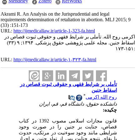
Mendeley
Zotero
RefWorks
Akrami R. An Analysis on the Jurisprudential and legal
requirements determination of retaliation in abortion. MLJ 2015; 9
(33) :151-173
URL:
http://ijmedicallaw.ir/article-1-323-fa.html
اکرمی روح الله. تأملی بر شرایط فقهی و حقوقی ثبوت قصاص در
اسقاط جنین. مجله علمی پژوهشی حقوق پزشکی. ۱۳۹۴; ۹ (۳۳)
:۱۵۱-۱۷۳
URL:
http://ijmedicallaw.ir/article-۱-۳۲۳-fa.html
تأملی بر شرایط فقهی و حقوقی ثبوت قصاص در
اسقاط جنین
*
روح الله اکرمی
دانشکده حقوق، دانشگاه قم، قم، ایران
چکیده:
قانون مجازات اسلامی مصوب 1392 در کتاب
قصاص، جنایت بر جنین را در صورت وجود
شرایطی مانند وجود سوءنیت در مرتکب، حدوث
یا بقای نتیجه جنایت پس از تولد جنین و احراز