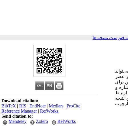
 فهرست نسخه ها
‌تواند
در عصر
ش برای
شاره و
ارتباط
 نتیجه
Download citation:
ارچوب
BibTeX
|
RIS
|
EndNote
|
Medlars
|
ProCite
|
Reference Manager
|
RefWorks
Send citation to:
Mendeley
Zotero
RefWorks