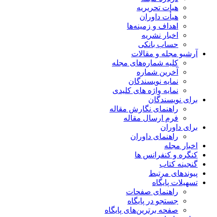
هیات تحریریه
هیأت داوران
اهداف و زمینه‌ها
اخبار نشریه
حساب بانکی
آرشیو مجله و مقالات
کلیه شماره‌های مجله
آخرین شماره
نمایه نویسندگان
نمایه واژه های کلیدی
برای نویسندگان
راهنمای نگارش مقاله
فرم ارسال مقاله
برای داوران
راهنمای داوران
اخبار مجله
کنگره و کنفرانس ها
گنجینه کتاب
پیوندهای مرتبط
تسهیلات پایگاه
راهنمای صفحات
جستجو در پایگاه
صفحه برترین‌های پایگاه