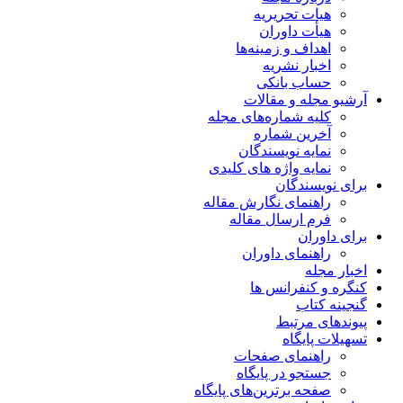
هیات تحریریه
هیأت داوران
اهداف و زمینه‌ها
اخبار نشریه
حساب بانکی
آرشیو مجله و مقالات
کلیه شماره‌های مجله
آخرین شماره
نمایه نویسندگان
نمایه واژه های کلیدی
برای نویسندگان
راهنمای نگارش مقاله
فرم ارسال مقاله
برای داوران
راهنمای داوران
اخبار مجله
کنگره و کنفرانس ها
گنجینه کتاب
پیوندهای مرتبط
تسهیلات پایگاه
راهنمای صفحات
جستجو در پایگاه
صفحه برترین‌های پایگاه