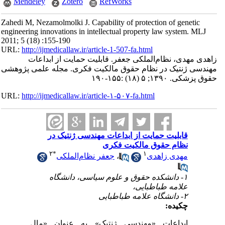
Mendeley
Zotero
RefWorks
Zahedi M, Nezamolmolki J. Capability of protection of genetic
engineering innovations in intellectual property law system. MLJ
2011; 5 (18) :155-190
URL:
http://ijmedicallaw.ir/article-1-507-fa.html
زاهدی مهدی، نظام‌الملکی جعفر. قابلیت حمایت از ابداعات
مهندسی ژنتیک در نظام حقوق مالکیت فکری. مجله علمی پژوهشی
حقوق پزشکی. ۱۳۹۰; ۵ (۱۸) :۱۵۵-۱۹۰
URL:
http://ijmedicallaw.ir/article-۱-۵۰۷-fa.html
قابلیت حمایت از ابداعات مهندسی ژنتیک در
نظام حقوق مالکیت فکری
۲
*
۱
مهدی زاهدی
،
جعفر نظام‌الملکی
۱- دانشکده حقوق و علوم سیاسی، دانشگاه
علامه طباطبایی،
۲- دانشگاه علامه طباطبایی
چکیده:
ابداعات «مهندسی ژنتیک» به عنوان «مال