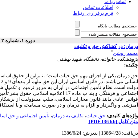
تماس با ما
اطلاعات تماس
فرم برقراری ارتباط
دوره ۱، شماره ۲ - ( پاییز ۱۳۸۶ )
درمان؛ در کشاکش حق و تکلیف
*
محمد روشن
پژوهشکده خانواده، دانشگاه شهید بهشتی
چکیده:
حق درمان یکی از اجزای مهم حق حیات است؛ بنابراین از حقوق اساسی
اجتماعی و فرهنگی و بند ب ماده 17 اعلام
قوانین عادی مانند قانون مجازات اسلامی، سلب مسؤولیت از پزشکان 
آمیزشی و واگیردار و الزام به درمان و در صورت مسامحه و یا استنک
واژه‌های کلیدی:
حق حیات
،
تکلیف به درمان
،
تأمین اجتماعی و حق اس
متن کامل
[PDF 136 kb]
دریافت: 1386/4/28 | پذیرش: 1386/6/24