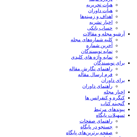
هیات تحریریه
هیأت داوران
اهداف و زمینه‌ها
اخبار نشریه
حساب بانکی
آرشیو مجله و مقالات
کلیه شماره‌های مجله
آخرین شماره
نمایه نویسندگان
نمایه واژه های کلیدی
برای نویسندگان
راهنمای نگارش مقاله
فرم ارسال مقاله
برای داوران
راهنمای داوران
اخبار مجله
کنگره و کنفرانس ها
گنجینه کتاب
پیوندهای مرتبط
تسهیلات پایگاه
راهنمای صفحات
جستجو در پایگاه
صفحه برترین‌های پایگاه