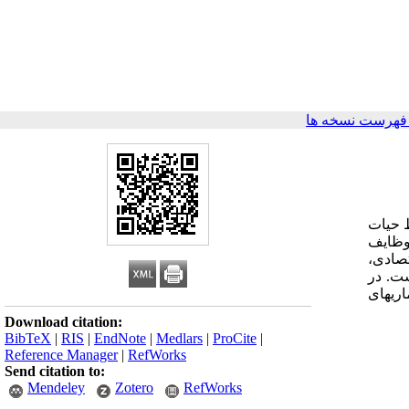
فهرست نسخه ها
 حیات
أمین اجتماعی، از وظایف
 حقوق اقتصادی،
است. در
ری­های
Download citation:
BibTeX
|
RIS
|
EndNote
|
Medlars
|
ProCite
|
Reference Manager
|
RefWorks
Send citation to:
Mendeley
Zotero
RefWorks