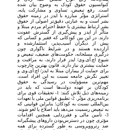
کنوانسیون حقوق کودک به وضوح بیان شده
است. رفع تبعیض، تساوی و مشارکت پایه،
استراتژی مؤثّر مبارزه با ایدز در زمینه حقوق
بشر است و به عبارتی دقیق‌تر اصولی از حقوق
بشر ارتباط بیشتری با حفظ احترام مردم مبتلا و
متأثّر از ایدز و پیش‌گیری از گسترش عفونت
دارند. در این بین کودکانی که فقیر و کسانی که
بیش از دیگران آسیب‌پذیر، استثمار‌شده و
آزار‌دیده هستند و در شرایط ناگواری چون
درگیری مسلحانه، حکومت‌های ضعیف، تبعیض و
شیوع اچ.آی.وی/ ایدز قرار دارند، به مراقبت و
حمایت بیشتری نیاز دارند. قانون بهترین چارچوب
برای حمایت از بیماران مبتلا به ایدز/ اچ.آی.وی و
تغییر نگرش جامعه نسبت به این افراد است.
مهم‌ترین مسؤولیت در رسیدگی به حقوق
کودکان بر عهده دولت‌ها است که باید در
زمینه‌های ذیل تلاش کنند: 1- تحقیقات قوی برای
برنامه‌ریزی مؤثّر. 2- تطبیق قوانین ملی با تعهدات
بین‌المللی نسبت به کودکان؛ بنابراین قوانینی که
به تبعیض رسمیت می‌دهد باید اصلاح یا لغو شوند.
3- تأمین مالی و فقر‌زدایی. همچنین اقدامات
مؤثری چون در دسترس‌بودن داروهای پیشگیرانه
ضد رتروویروسی به طور گسترده برای همه