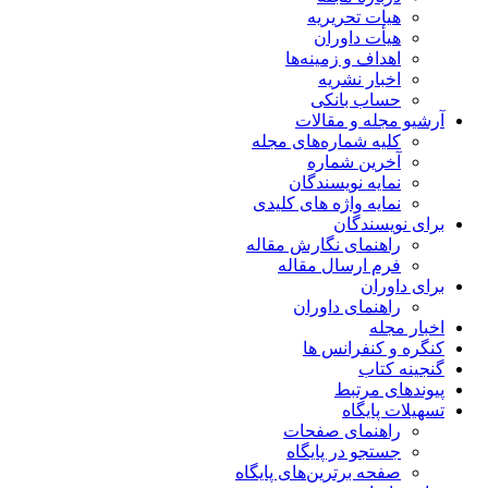
هیات تحریریه
هیأت داوران
اهداف و زمینه‌ها
اخبار نشریه
حساب بانکی
آرشیو مجله و مقالات
کلیه شماره‌های مجله
آخرین شماره
نمایه نویسندگان
نمایه واژه های کلیدی
برای نویسندگان
راهنمای نگارش مقاله
فرم ارسال مقاله
برای داوران
راهنمای داوران
اخبار مجله
کنگره و کنفرانس ها
گنجینه کتاب
پیوندهای مرتبط
تسهیلات پایگاه
راهنمای صفحات
جستجو در پایگاه
صفحه برترین‌های پایگاه