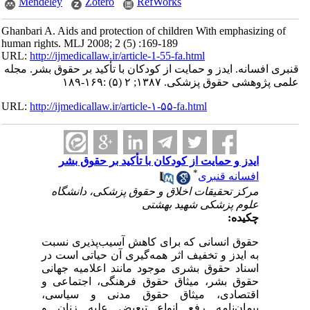
Mendeley
Zotero
RefWorks
Ghanbari A. Aids and protection of children With emphasizing of
human rights. MLJ 2008; 2 (5) :169-189
URL:
http://ijmedicallaw.ir/article-1-55-fa.html
قنبری افسانه. ایدز و حمایت از کودکان با تأکید بر حقوق بشر. مجله
علمی پژوهشی حقوق پزشکی. ۱۳۸۷; ۲ (۵) :۱۶۹-۱۸۹
URL:
http://ijmedicallaw.ir/article-۱-۵۵-fa.html
ایدز و حمایت از کودکان با تأکید بر حقوق بشر
*
افسانه قنبری
مرکز تحقیقات اخلاق و حقوق پزشکی، دانشگاه
علوم پزشکی شهید بهشتی
چکیده:
حقوق انسانی که برای کاهش آسیب‌پذیری نسبت
به ایدز و تخفیف اثر همه‌گیری آن حیاتی است در
اسناد حقوق بشری موجود مانند اعلامیه جهانی
حقوق بشر، میثاق حقوق فرهنگی، اجتماعی و
اقتصادی، میثاق حقوق مدنی و سیاسی،
پیمان‌نامه رفع انواع تبعیض علیه زنان و