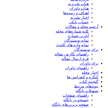
هیات تحریریه
هیأت داوران
اهداف و زمینه‌ها
اخبار نشریه
حساب بانکی
آرشیو مجله و مقالات
کلیه شماره‌های مجله
آخرین شماره
نمایه نویسندگان
نمایه واژه های کلیدی
برای نویسندگان
راهنمای نگارش مقاله
فرم ارسال مقاله
برای داوران
راهنمای داوران
اخبار مجله
کنگره و کنفرانس ها
گنجینه کتاب
پیوندهای مرتبط
تسهیلات پایگاه
راهنمای صفحات
جستجو در پایگاه
صفحه برترین‌های پایگاه