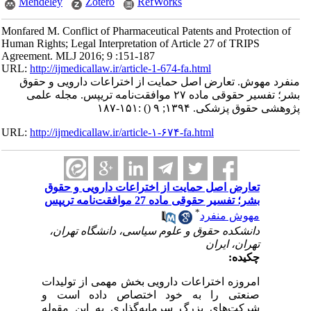
Mendeley
Zotero
RefWorks
Monfared M. Conflict of Pharmaceutical Patents and Protection of
Human Rights; Legal Interpretation of Article 27 of TRIPS
Agreement. MLJ 2016; 9 :151-187
URL:
http://ijmedicallaw.ir/article-1-674-fa.html
منفرد مهوش. تعارض اصل حمایت از اختراعات دارویی و حقوق
بشر؛ تفسیر حقوقی ماده ۲۷ موافقت‌نامه تریپس. مجله علمی
پژوهشی حقوق پزشکی. ۱۳۹۴; ۹
()
:۱۵۱-۱۸۷
URL:
http://ijmedicallaw.ir/article-۱-۶۷۴-fa.html
تعارض اصل حمایت از اختراعات دارویی و حقوق
بشر؛ تفسیر حقوقی ماده 27 موافقت‌نامه تریپس
*
مهوش منفرد
دانشکده حقوق و علوم سیاسی، دانشگاه تهران،
تهران، ایران
چکیده:
امروزه اختراعات دارویی بخش مهمی از تولیدات
صنعتی را به خود اختصاص داده است و
شرکت‌های بزرگ سرمایه‌گذاری به این مقوله