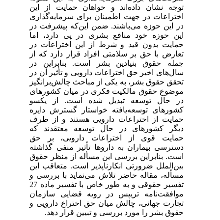
توجه نشان داده‌اند و خواهان حمایت از این
اختراعات در جهت اطمینان برای سرمایه‌گذاری
در این حوزه می‌باشند
.
ضمن این‌که پیشرفت در
این حوزه خود منافع بشری در پی دارد، اما
حمایت بدون قید و شرط از این اختراعات در
تعارض با حق بر سلامتی افراد قرار دارد که از
جمله حقوق بنیادین بشر است. بنابراین در
سال‌های اخیر حق اختراعات دارویی و تأثیر آن در
تحقق حقوق بشر، به یکی از مباحث چالش‌برانگیز
موضوع حقوق مالکیت فکری در میان کشورهای
در حال توسعه تبدیل شده است. از یکسو
کشورهای توسعه‌یافته خواستار گسترش دایره
حمایت از اختراعات دارویی هستند و از طرف
دیگر کشورهای در حال توسعه معتقدند که
حمایت قوی از اختراعات دارویی، بر حق
دسترسی بیماران به داروها تأثیر منفی گذاشته
است. بنابراین بررسی این مسأله از منظر حقوق
بین‌الملل ضرورتی انکارناپذیر است. متعاقب این
مسأله، مقاله حاضر تلاش می‌نماید با بررسی و
تفسیر حقوقی و به طور خاص با تفسیر ماده 27
موافقت‌نامه تریپس در رویه قضایی سازمان
تجارت جهانی، چالش میان حق اختراع دارویی و
حقوق بشر را مورد بررسی و تبیین قرار دهد.