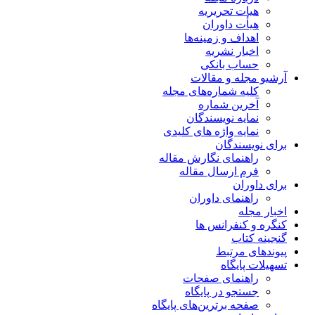
هیات تحریریه
هیأت داوران
اهداف و زمینه‌ها
اخبار نشریه
حساب بانکی
آرشیو مجله و مقالات
کلیه شماره‌های مجله
آخرین شماره
نمایه نویسندگان
نمایه واژه های کلیدی
برای نویسندگان
راهنمای نگارش مقاله
فرم ارسال مقاله
برای داوران
راهنمای داوران
اخبار مجله
کنگره و کنفرانس ها
گنجینه کتاب
پیوندهای مرتبط
تسهیلات پایگاه
راهنمای صفحات
جستجو در پایگاه
صفحه برترین‌های پایگاه