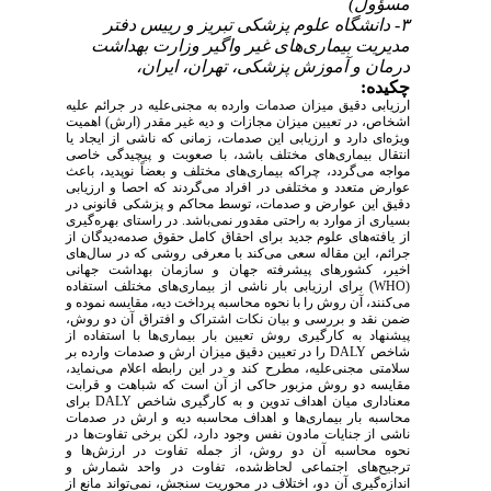
مسؤول)
۳- دانشگاه علوم پزشکی تبریز و رییس دفتر
مدیریت بیماری‌های غیر واگیر وزارت بهداشت
درمان و آموزش پزشکی، تهران، ایران،
چکیده:
ارزیابی دقیق میزان صدمات وارده به مجنی‌علیه در جرائم علیه
اشخاص، در تعیین میزان مجازات و دیه غیر مقدر (ارش) اهمیت
ویژه‌ای دارد و ارزیابی این صدمات، زمانی که ناشی از ایجاد یا
انتقال بیماری‌های مختلف باشد، با صعوبت و پیچیدگی خاصی
مواجه می‌گردد، چراکه بیماری‌های مختلف و بعضاً نوپدید، باعث
عوارض متعدد و مختلفی در افراد می‌گردند که احصا و ارزیابی
دقیق این عوارض و صدمات، توسط محاکم و پزشکی قانونی در
بسیاری از موارد به راحتی مقدور نمی‌باشد. در راستای بهره‌گیری
از یافته‌های علوم جدید برای احقاق کامل حقوق صدمه‌دیدگان از
جرائم، این مقاله سعی می‌کند با معرفی روشی که در سال‌های
اخیر، کشورهای پیشرفته جهان و سازمان بهداشت جهانی
(
WHO
) برای ارزیابی بار ناشی از بیماری‌های مختلف استفاده
می‌کنند، آن روش را با نحوه محاسبه پرداخت دیه، مقایسه نموده و
ضمن نقد و بررسی و بیان نکات اشتراک و افتراق آن دو روش،
پیشنهاد به کارگیری روش تعیین بار بیماری‌ها با استفاده از
شاخص
DALY
را در تعیین دقیق میزان ارش و صدمات وارده بر
سلامتی مجنی‌علیه، مطرح کند و در این رابطه اعلام می‌نماید،
مقایسه دو روش مزبور حاکی از آن است که شباهت و قرابت
معناداری میان اهداف تدوین و به کارگیری شاخص
DALY
برای
محاسبه بار بیماری‌ها و اهداف محاسبه دیه و ارش در صدمات
ناشی از جنایات مادون نفس وجود دارد، لکن برخی تفاوت‌ها در
نحوه محاسبه آن دو روش، از جمله تفاوت در ارزش‌ها و
ترجیح‌های اجتماعی لحاظ‌شده، تفاوت در واحد شمارش و
اندازه‌گیری آن دو، اختلاف در محوریت سنجش، نمی‌تواند مانع از