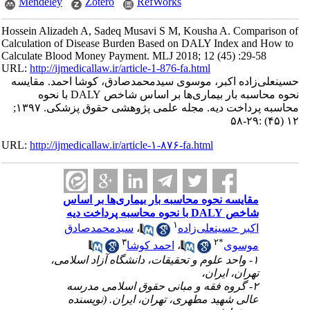
Mendeley
Zotero
RefWorks
Hossein Alizadeh A, Sadeq Musavi S M, Kousha A. Comparison of
Calculation of Disease Burden Based on DALY Index and How to
Calculate Blood Money Payment. MLJ 2018; 12 (45) :29-58
URL:
http://ijmedicallaw.ir/article-1-876-fa.html
حسینعلی‌زاده اکبر، موسوی سیدمحمدصادق، کوشا احمد. مقایسه
نحوه محاسبه بار بیماری‌ها بر اساس شاخص DALY با نحوه
محاسبه پرداخت دیه. مجله علمی پژوهشی حقوق پزشکی. ۱۳۹۷;
۱۲ (۴۵) :۲۹-۵۸
URL:
http://ijmedicallaw.ir/article-۱-۸۷۶-fa.html
مقایسه نحوه محاسبه بار بیماری‌ها بر اساس
شاخص DALY با نحوه محاسبه پرداخت دیه
۱
اکبر حسینعلی‌زاده
،
سیدمحمدصادق
۳
۲
*
موسوی
،
احمد کوشا
۱- واحد علوم و تحقیقات، دانشگاه آزاد اسلامی،
تهران، ایران،
۲- گروه فقه و مبانی حقوق اسلامی مدرسه
عالی شهید مطهری، تهران، ایران. (نویسنده