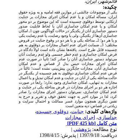
قائم‌شهر، ایران،
چکیده:
یکی از موضوعات چالشی در موازین فقه امامیه و به ویژه حقوق
ایران، مسأله امکان و یا عدم امکان اجرای مجازات بر جنایت
ارتکابی توسط دوقلوی چسبیده است که این موضوع بر دو محور
امکان و یا عدم امکان جداسازی آنان با لحاظ قابلیت صدور
دستور جداسازی آنان از یکدیگر در حالات گوناگونی
چون 1ـ امکان
جداسازی آن‌ها از یکدیگر، ولی با وجود رضایت، یا عدم رضایت یکی
و یا هر دو؛ 2ـ
مداخله یکی و یا هر دو در وقوع جنایت در فروض
مختلف؛ 3ـ ضمانت اجرای عدم اعمال مجازات بر دوقلوی به هم
چسبیده قابل طرح است. یافته‌ها نشان داده است اولاً دادگاه در
فرض امکان جداسازی و عدم خطر جسمی ولو عدم رضایت آنان
می‌تواند دستور جداسازی آنان را صادر کند؛ ثانیاً در صورت عدم
امکان اجرای مجازات حبس بدل از قصاص و عدم امکان
جداسازی آنان، مجازات جایگزین پیش‌بینی نشده است؛ ثالثاً در
فرض عدم امکان جداسازی دوقلوی به هم چسبیده از یکدیگر در
حالت مداخله یکی از آنان در جنایت و عدم امکان تبدیل و یا اعمال
مجازات به تنهایی، امکان جداسازی وجود ندارد؛ رابعاً در صورت
اجازه هر دو بر اجرای مجازات در فرض مداخله یکی در جنایت و
عدم امکان جداسازی، نمی‌توان دستور اجرای مجازات را صادر
کرد، لذا در موارد اخیر به جهت تحقق خوف و تغریر و حرج به
نفس دیگری همچون موارد عسر مماثلث و احتمال سرایت و
زیادتی در قصاص، دیه متعین است.
واژه‌های کلیدی:
جنایت
،
دوقلوی چسبیده
،
جداسازی
،
اجرای مجازات
متن کامل
[PDF 425 kb]
نوع مطالعه:
پژوهشي
|
دریافت: 1397/9/18 | پذیرش: 1398/4/15