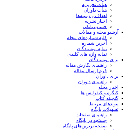
هیات تحریریه
هیأت داوران
اهداف و زمینه‌ها
اخبار نشریه
حساب بانکی
آرشیو مجله و مقالات
کلیه شماره‌های مجله
آخرین شماره
نمایه نویسندگان
نمایه واژه های کلیدی
برای نویسندگان
راهنمای نگارش مقاله
فرم ارسال مقاله
برای داوران
راهنمای داوران
اخبار مجله
کنگره و کنفرانس ها
گنجینه کتاب
پیوندهای مرتبط
تسهیلات پایگاه
راهنمای صفحات
جستجو در پایگاه
صفحه برترین‌های پایگاه