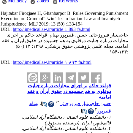
Mendeley
Zotero
RefWorks
Hajitabar Firozjaee H, Ghanbarpor B. Rules Governing Punishment
Execution on Crime of Twin Ties in Iranian Law and Imamiyeh
Jurisprudence. MLJ 2019; 13 (50) :133-154
URL:
http://ijmedicallaw.ir/article-1-893-fa.html
حاجی‌تبار فیروزجائی حسن، قنبرپور بهنام. قواعد حاکم بر اجرای
مجازات درباره جنایت دوقلوی به هم چسبیده در حقوق ایران و فقه
امامیه. مجله علمی پژوهشی حقوق پزشکی. ۱۳۹۸; ۱۳ (۵۰)
:۱۳۳-۱۵۴
URL:
http://ijmedicallaw.ir/article-۱-۸۹۳-fa.html
قواعد حاکم بر اجرای مجازات درباره جنایت
دوقلوی به هم چسبیده در حقوق ایران و فقه
امامیه
۱
*
حسن حاجی‌تبار فیروزجائی
،
بهنام
۲
قنبرپور
۱- دانشکده علوم انسانی، دانشگاه آزاد اسلامی،
قائم‌شهر، ایران. (نویسنده مسؤول)
۲- دانشکده علوم انسانی، دانشگاه آزاد اسلامی،