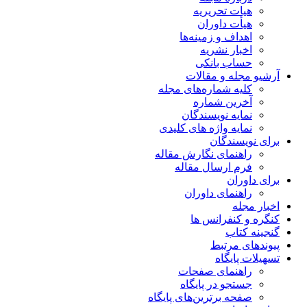
هیات تحریریه
هیأت داوران
اهداف و زمینه‌ها
اخبار نشریه
حساب بانکی
آرشیو مجله و مقالات
کلیه شماره‌های مجله
آخرین شماره
نمایه نویسندگان
نمایه واژه های کلیدی
برای نویسندگان
راهنمای نگارش مقاله
فرم ارسال مقاله
برای داوران
راهنمای داوران
اخبار مجله
کنگره و کنفرانس ها
گنجینه کتاب
پیوندهای مرتبط
تسهیلات پایگاه
راهنمای صفحات
جستجو در پایگاه
صفحه برترین‌های پایگاه