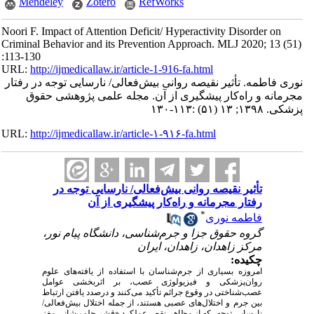
Mendeley
Zotero
RefWorks
Noori F. Impact of Attention Deficit/ Hyperactivity Disorder on
Criminal Behavior and its Prevention Approach. MLJ 2020; 13 (51)
:113-130
URL:
http://ijmedicallaw.ir/article-1-916-fa.html
نوری فاطمه. تأثیر نقیصه روانی بیش‌فعالی/ نارسایی توجه در رفتار
مجرمانه و راه‌کار پیشگیری از آن. مجله علمی پژوهشی حقوق
پزشکی. ۱۳۹۸; ۱۳ (۵۱) :۱۱۳-۱۳۰
URL:
http://ijmedicallaw.ir/article-۱-۹۱۶-fa.html
تأثیر نقیصه روانی بیش‌فعالی/ نارسایی توجه در
رفتار مجرمانه و راه‌کار پیشگیری از آن
*
فاطمه نوری
گروه حقوق جزا و جرم‌شناسی، دانشگاه پیام نور،
مرکز زاهدان، زاهدان، ایران
چکیده:
امروزه بسیاری از جرم‌شناسان با استفاده از یافته‌های علوم
روان‌پزشکی و فیزیولوژی عصب، بر اثربخشی عوامل
عصب‌شناختی در وقوع جرائم تأکید می‌کنند و درصدد یافتن ارتباط
بین جرم و اختلال‌های عصبی هستند، از جمله اختلال بیش‌فعالی/
نارسایی توجه، که از مظاهر نقص عملکرد «قشر جلو
پیشانی مغز