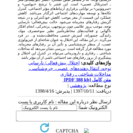
ـ استریاتال عصبی» است. این قشر با ترشح «دوپامین» و
«سروتونین
» بر توانایی برقراری ارتباط‌های مؤثر اجتماعی، کنترل
تکانه‌ها و توسعه مهارت‌های اجتماعی اثرگذار می‌باشد. کاهش
عملکرد این قسمت از مغز موجب کاهش خودکنترلی و در نتیجه
گزینش رفتارهای مجرمانه می‌شود. حالت بیش‌فعالی/ نارسایی
توجه، موجب بروز علائمی چون بی‌توجهی، پرتحرکی، انجام افکار
ناگهانی و فعالیت‌های مخاطره‌آمیز نظیر سوءمصرف مواد،
رانندگی جسورانه، آمیزش جنسی محافظت‌نشده و... در فرد
می‌گردد. در این مقاله، این اختلال به عنوان شاخه‌ای از فیزیولوژی
عصب، از منظر جرم‌شناسی و تأثیر آن بر رفتارهای مجرمانه،
مورد مطالعه قرار گرفته است. بررسی نشان می‌دهد که مداخلات
شناختی ـ رفتاری و دارودرمانی می‌تواند در کنترل این اختلال و
پیشگیری از بروز رفتارهای ضد اجتماعی ناشی از آن مؤثر باشد.
واژه‌های کلیدی:
اختلال بیش‌فعالی/ نارسایی
توجه، انتقال‌دهنده‌های عصبی، جرم‌شناسی،
مداخلات شناختی ـ رفتاری
متن کامل
[PDF 388 kb]
نوع مطالعه:
پژوهشي
|
دریافت: 1397/10/11 | پذیرش: 1398/4/16
ارسال نظر درباره این مقاله : نام کاربری یا پست
الکترونیک شما: