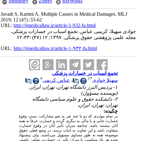
Mendeley
Zotero
RefWorks
Javadi S, Karimi A. Multiple Causes in Medical Damages. MLJ
2019; 12 (47) :33-62
URL:
http://ijmedicallaw.ir/article-1-932-fa.html
جوادی سهیلا، کریمی عباس. تجمع اسباب در خسارات پزشکی.
مجله علمی پژوهشی حقوق پزشکی. ۱۳۹۷; ۱۲ (۴۷) :۳۳-۶۲
URL:
http://ijmedicallaw.ir/article-۱-۹۳۲-fa.html
تجمع اسباب در خسارات پزشکی
۲
۱
*
سهیلا جوادی
،
عباس کریمی
۱- پردیس البرز دانشگاه تهران، تهران، ایران.
(نویسنده مسؤول)
۲- دانشکده حقوق و علوم سیاسی دانشگاه
تهران، تهران، ایران،
چکیده:
در تمام مواردی که دو یا چند نفر به نحو مشارکت، سبب وقوع
خسارت جانی و یا مالی به دیگری گردند و خسارت عرفاً به همه
آنان مستند باشد، چنانچه میزان تأثیر آنان در وقوع خسارت
متفاوت باشد و این تفاوت به اثبات برسد، در وضع فعلی حقوق
موضوعه همه به طور مساوی مسؤول می‌باشند، ولی پیشنهاد
شده هر یک متناسب با میزان تأثیر در خسارت، ضامن باشند،