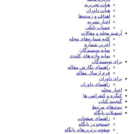
هیات تحریریه
هیأت داوران
اهداف و زمینه‌ها
اخبار نشریه
حساب بانکی
آرشیو مجله و مقالات
کلیه شماره‌های مجله
آخرین شماره
نمایه نویسندگان
نمایه واژه های کلیدی
برای نویسندگان
راهنمای نگارش مقاله
فرم ارسال مقاله
برای داوران
راهنمای داوران
اخبار مجله
کنگره و کنفرانس ها
گنجینه کتاب
پیوندهای مرتبط
تسهیلات پایگاه
راهنمای صفحات
جستجو در پایگاه
صفحه برترین‌های پایگاه