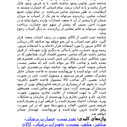
چنانچه چنین تفاوتی وجود نداشته باشد، یا به فرض وجود قابل
احراز نباشد و یا به اثبات نرسد، تمام اسبابی که خسارت مستند به
آن‌هاست، به طور مساوی ضامن می‌باشند. در تمام موارد تجمع
اسباب ضامن، زیان‌دیده می‌تواند به هر یک از اسباب به میزان
ضمان او یا بیشتر از آن تا سقف خسارات وارده رجوع نماید و در
صورت اخیر، سببی که بیشتر از سهم خود خسارت پرداخت
نموده، می‌تواند به قائم مقامی از زیان‌دیده، به دیگر اسباب رجوع
نماید.
چنانچه عیب ناشی از کالای معیوب در ردیف اسباب متعدد قرار
گیرد، حکم تعدد اسباب به این نحو خواهد بود: چنانچه کادر درمانی
که کالای مزبور را مورد استفاده قرار داده‌اند و با استفاده مزبور،
زمینه ورود خسارت جانی یا مالی به دیگری وارد نموده‌اند، از قبیل
مباشر باشند، هرگاه مباشر، محسن قلمداد گردد، همانطور که در
مورد شاغلین حرف پزشکی این‌ چنین است و مرتکب تقصیری هم
نشده باشد و صاحب کالا نیز بتواند ثابت کند که مقصر نیست،
ضمانی متوجه کسی نخواهد بود. چنانچه نتواند بی‌تقصیری خود را
اثبات کند، تولیدکننده یا توزیع‌کننده مستند به قاعده ضمان عامل
مشترک، مقصر فرض می‌شود و مسؤول است، حتی در صورت
اثبات تقصیر، اگر صاحب کالا مشمول قاعده «الغنم بالغرم»
گردد، به نحوی که از پیشتازی در عرضه فناوری‌های نوین، از سود
سرشار آن بهره‌مند گردد، بدون تقصیر هم ضامن است. همینطور
است اگر به جهت استفاده از علامت تجاری مشهور، شهرت
تجاری، نام و عناوین تجاری و یا بهره‌مندی از سازمان و تشکیلات
ویژه، موجبات اعتماد مصرف‌کننده را فراهم آورد و مصرف‌کننده
فریفته چنین عناوین، القاب و شهرت‌ها شود که در این صورت،
وفق قاعده غرور، تولیدکننده و توزیع‌کننده، عهده‌دار ضمان
خواهند شد.
واژه‌های کلیدی:
تعدد سبب
،
خسارت پزشکی
،
مباشر
،
متلف
،
مسبب
،
تجهیزات پزشکی
،
کالای