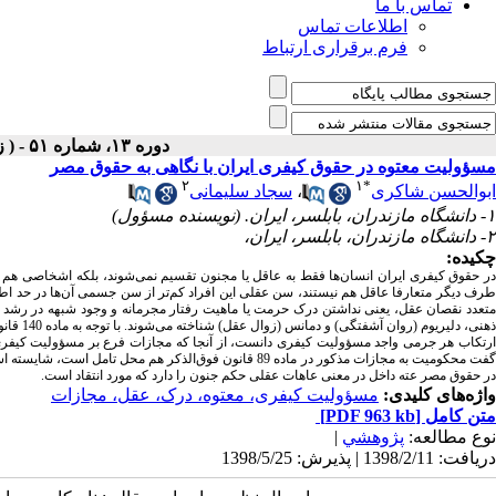
تماس با ما
اطلاعات تماس
فرم برقراری ارتباط
دوره ۱۳، شماره ۵۱ - ( زمستان ۱۳۹۸ )
مسؤولیت معتوه در حقوق کیفری ایران با نگاهی به حقوق مصر
۲
۱
*
ابوالحسن شاکری
،
سجاد سلیمانی
۱- دانشگاه مازندران، بابلسر، ایران. (نویسنده مسؤول)
۲- دانشگاه مازندران، بابلسر، ایران،
چکیده:
متعدد نقصان عقل، یعنی نداشتن درک حرمت یا ماهیت رفتار مجرمانه و وجود شبهه در رشد و ک
ذهنی، د
ارتکاب هر جرمی واجد مسؤولیت کیفری دانست، از آنجا که مجازات فرع بر مسؤولیت کیفری 
گفت محکومیت به مجازات مذکور در ماده 89 قانون فوق‌الذکر 
در حقوق مصر عته داخل در معنی عاهات عقلی حکم جنون را دارد که مورد انتقاد است.
واژه‌های کلیدی:
مسؤولیت کیفری، معتوه، درک، عقل، مجازات
متن کامل
[PDF 963 kb]
نوع مطالعه:
پژوهشي
|
دریافت: 1398/2/11 | پذیرش: 1398/5/25