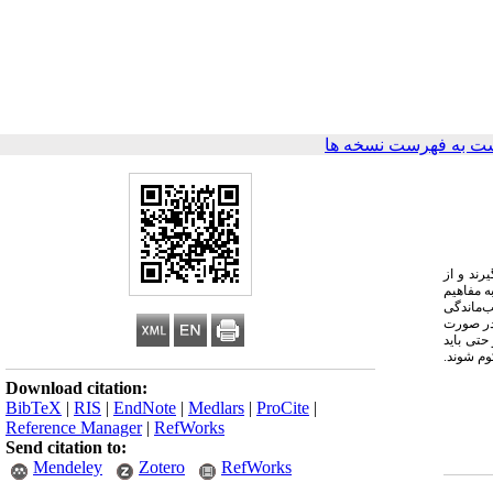
ت به فهرست نسخه ها
ن مجازات اسلامی قرار نمی‌گیرند و از
 نام دارند. ماده ۹۱ قانون مجازات اسلامی به مفاهیم
ب‌ماندگی
، نباید در صورت
تی باید
حکوم شوند.
Download citation:
BibTeX
|
RIS
|
EndNote
|
Medlars
|
ProCite
|
Reference Manager
|
RefWorks
Send citation to:
Mendeley
Zotero
RefWorks