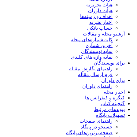
هیات تحریریه
هیأت داوران
اهداف و زمینه‌ها
اخبار نشریه
حساب بانکی
آرشیو مجله و مقالات
کلیه شماره‌های مجله
آخرین شماره
نمایه نویسندگان
نمایه واژه های کلیدی
برای نویسندگان
راهنمای نگارش مقاله
فرم ارسال مقاله
برای داوران
راهنمای داوران
اخبار مجله
کنگره و کنفرانس ها
گنجینه کتاب
پیوندهای مرتبط
تسهیلات پایگاه
راهنمای صفحات
جستجو در پایگاه
صفحه برترین‌های پایگاه