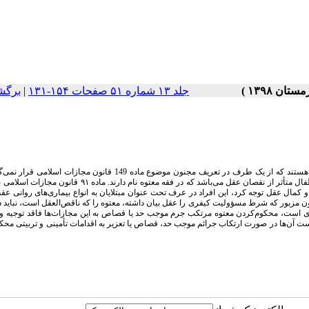
جلد ۱۳ شماره ۵۱ صفحات ۱۵۴-۱۳۱
|
برگش
در حقوق کیفری ایران انسان‌ها فقط به عاقل یا مجنون تقسیم نمی‌شوند، بلکه اشخاصی هم هستند که از یک طرف در تعریف مجنون موضوع ماده 149 قانو
طرف دیگر متعارفا عاقل هم نیستند، سن عقلی این افراد کم‌تر از سن جسمی آن‌ها در حد اطفال متأثر از نقصان عقل می‌باشد که در فقه معتوه
مال عقل توجه کرد، این افراد در عرف تحت عنوان مبتلایان به انواع بیماری‌های روانی عق
لیریوم (روان آشفتگی) و دمانس (زوال عقل) شناخته می‌شوند. با توجه به ماده 140 قانون مزبور که شرط مسؤولیت کیفری را عقل بیان داشته، معتوه را که ناقص‌العقل است
است، محکوم‌کردن معتوه مرتکب جرم موجب حد یا قصاص به این مجازات‌ها فاقد توجیه و ح
هم محل تامل است، شایسته است آن‌ها در صورت ارتکاب جرائم موجب حد، قصاص یا تعزیر به اقدامات تأمینی و تربیتی م