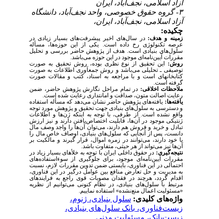
آزاد اسلامی، نجف‌آباد، ایران
۳- گروه حقوق خصوصی، واحد نجف‌آباد، دانشگاه
آزاد اسلامی، نجف‌آباد، ایران،
چکیده:
زمینه و هدف:
در سال‌های اخیر پیشرفت‌های بسیار زیادی در
عرصه تکنولوژی رخ داده است. یکی از این حوزه‌ها، مسأله
سلول‌های بنیادی است. هدف از پژوهش حاضر بررسی و تحلیل
مقررات آیین‌نامه‌ای موجود در این حوزه می‌باشد.
روش:
این تحقیق از نوع نظری بوده، ‌روش تحقیق به صورت
توصیفی ـ تحلیلی می‌باشد و روش جمع‏آوری اطلاعات به صورت
کتابخانه‏ای است و با مراجعه به اسناد، کتب و مقالات صورت
گرفته است.
ملاحظات اخلاقی:
در تمام مراحل نگارش پژوهش حاضر، ضمن
رعایت اصالت متون، صداقت و امانتداری رعایت شده است.
یافته‌ها:
یافته‌های پژوهش حاضر نشان می‌دهد که مسأله استفاده
و دسترسی به سلول‌های بنیادی جهت تحقیق و پژوهش مورد توجه
واقع نشده است. از طرفی، با توجه به اینکه ژن‌ها و اطلاعات
ژنتیکی موجود در آن‌ها، قابلیت اختصاص‌یافتن دارند و نیز ارزش
تبادل و خرید و فروش هم دارند، می‌توان آن‌ها را واجد وصف مال
دانست، پس از آنجایی که سلول‌های بنیادی، اوصاف خاص مال را
با خود دارند، می‌توانند در زمره اموال، قرار گیرند و مالکیت بر
آن‌ها نیز می‌تواند از هر حیثی، متفاوت باشد.
نتیجه‌گیری:
در حقوق داخلی ایران با توجه به خلأهای بسیار زیاد در
مقررات آیین‌نامه‌ای موجود، برای جلوگیری از سوءاستفاده‌های
احتمالی در این فناوری، بایستی ضمن تدوین مقررات لازم، نسبت
به مدیریت و حل تعارض منافع بین عوامل درگیر در این فناوری،
اقدام گردد، هرچند در فقدان مصوبات قوی راجع به فرایندهای
مرتبط با سلول‌های بنیادی، در نظام کنونی می‌توانیم از نظریه
«مسئولیت اعمال منع‌نشده» استفاده نماییم.
واژه‌های کلیدی:
سلول بنیادی، ژنوم،
زیست‌فناوری، بانک سلول‌های بنیادی،
زیست‌بانک، مسئولیت مدنی