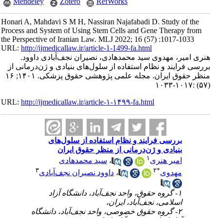
Mendeley
Zotero
RefWorks
Honari A, Mahdavi S M H, Nassiran Najafabadi D. Study of the
Process and System of Using Stem Cells and Gene Therapy from
the Perspective of Iranian Law. MLJ 2022; 16 (57) :1017-1033
URL:
http://ijmedicallaw.ir/article-1-1499-fa.html
هنری امیر، مهدوی سید محمدهادی، نصیران نجف‌آبادی داوود.
بررسی فرایند و نظام استفاده از سلول‌های بنیادی و ژن‌درمانی از
منظر حقوق ایران. مجله علمی پژوهشی حقوق پزشکی. ۱۴۰۱; ۱۶
(۵۷) :۱۰۱۷-۱۰۳۳
URL:
http://ijmedicallaw.ir/article-۱-۱۴۹۹-fa.html
بررسی فرایند و نظام استفاده از سلول‌های
بنیادی و ژن‌درمانی از منظر حقوق ایران
۱
امیر هنری
،
سید محمدهادی
۳
۲
*
مهدوی
،
داوود نصیران نجف‌آبادی
۱- گروه حقوق، واحد نجف‌آباد، دانشگاه آزاد
اسلامی، نجف‌آباد، ایران،
۲- گروه حقوق خصوصی، واحد نجف‌آباد، دانشگاه