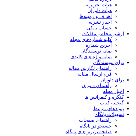
هیات تحریریه
هیأت داوران
اهداف و زمینه‌ها
اخبار نشریه
حساب بانکی
آرشیو مجله و مقالات
کلیه شماره‌های مجله
آخرین شماره
نمایه نویسندگان
نمایه واژه های کلیدی
برای نویسندگان
راهنمای نگارش مقاله
فرم ارسال مقاله
برای داوران
راهنمای داوران
اخبار مجله
کنگره و کنفرانس ها
گنجینه کتاب
پیوندهای مرتبط
تسهیلات پایگاه
راهنمای صفحات
جستجو در پایگاه
صفحه برترین‌های پایگاه