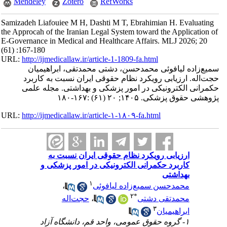
Mendeley
Zotero
RefWorks
Samizadeh Liafouiee M H, Dashti M T, Ebrahimian H. Evaluating
the Approcah of the Iranian Legal System toward the Application of
E-Governance in Medical and Healthcare Affairs. MLJ 2026; 20
(61) :167-180
URL:
http://ijmedicallaw.ir/article-1-1809-fa.html
سمیع‌زاده لیافوئی محمدحسن، دشتی محمدتقی، ابراهیمیان
حجت‌اله. ارزیابی رویکرد نظام حقوقی ایران نسبت به کاربرد
حکمرانی الکترونیکی در امور پزشکی و بهداشتی. مجله علمی
پژوهشی حقوق پزشکی. ۱۴۰۵; ۲۰ (۶۱) :۱۶۷-۱۸۰
URL:
http://ijmedicallaw.ir/article-۱-۱۸۰۹-fa.html
ارزیابی رویکرد نظام حقوقی ایران نسبت به
کاربرد حکمرانی الکترونیکی در امور پزشکی و
بهداشتی
۱
محمدحسن سمیع‌زاده لیافوئی
،
۲
*
محمدتقی دشتی
،
حجت‌اله
۳
ابراهیمیان
۱- گروه حقوق عمومی، واحد قم، دانشگاه آزاد