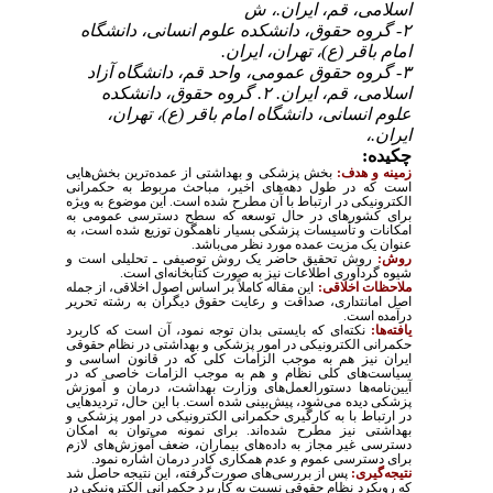
اسلامی، قم، ایران.، ش
۲- گروه حقوق، دانشکده علوم انسانی، دانشگاه
امام باقر (ع)، تهران، ایران.
۳- گروه حقوق عمومی، واحد قم، دانشگاه آزاد
اسلامی، قم، ایران. ۲. گروه حقوق، دانشکده
علوم انسانی، دانشگاه امام باقر (ع)، تهران،
ایران.،
چکیده:
زمینه و هدف:
بخش پزشکی و بهداشتی از عمده‌ترین بخش‌هایی
است که در طول دهه‌های اخیر، مباحث مربوط به حکمرانی
الکترونیکی در ارتباط با آن مطرح شده است. این موضوع به ویژه
برای کشورهای در حال توسعه که سطح دسترسی عمومی به
امکانات و تأسیسات پزشکی بسیار ناهمگون توزیع شده است، به
عنوان یک مزیت عمده مورد نظر می‌باشد
.
روش:
روش تحقیق حاضر یک روش توصیفی ـ تحلیلی است و
شیوه گردآوری اطلاعات نیز به صورت کتابخانه‌ای است
.
ملاحظات اخلاقی:
این
مقاله کاملاً بر اساس اصول اخلاقی، از جمله
اصل امانتداری، صداقت و رعایت حقوق دیگران به رشته تحریر
درآمده است
.
یافته‌ها:
نکته‌ای که بایستی بدان توجه نمود، آن است که کاربرد
حکمرانی الکترونیکی در امور پزشکی و بهداشتی در نظام حقوقی
ایران نیز هم به موجب الزامات کلی که در قانون اساسی و
سیاست‌های کلی نظام و هم به موجب الزامات خاصی که در
آیین‌نامه‌ها دستورالعمل‌های وزارت بهداشت، درمان و آموزش
پزشکی دیده می‌شود، پیش‌بینی شده است. با این حال، تردیدهایی
در ارتباط با به کارگیری حکمرانی الکترونیکی در امور پزشکی و
بهداشتی نیز مطرح شده‌اند. برای نمونه می‌توان به امکان
دسترسی غیر مجاز به داده‌های بیماران، ضعف آموزش‌های لازم
برای دسترسی عموم و عدم همکاری کادر درمان اشاره نمود
.
نتیجه‌گیری:
پس از بررسی‌های صورت‌گرفته، این نتیجه حاصل شد
که رویکرد نظام حقوقی نسبت به کاربرد حکمرانی الکترونیکی در