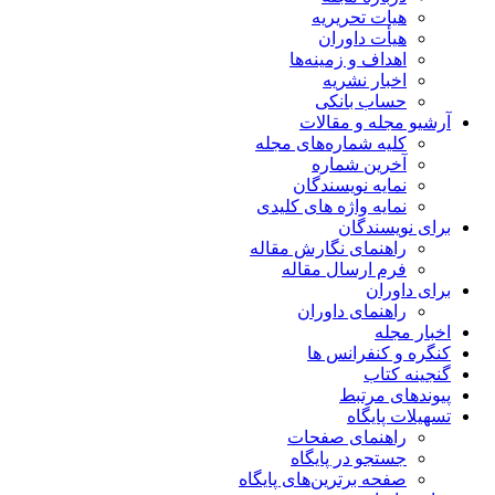
هیات تحریریه
هیأت داوران
اهداف و زمینه‌ها
اخبار نشریه
حساب بانکی
آرشیو مجله و مقالات
کلیه شماره‌های مجله
آخرین شماره
نمایه نویسندگان
نمایه واژه های کلیدی
برای نویسندگان
راهنمای نگارش مقاله
فرم ارسال مقاله
برای داوران
راهنمای داوران
اخبار مجله
کنگره و کنفرانس ها
گنجینه کتاب
پیوندهای مرتبط
تسهیلات پایگاه
راهنمای صفحات
جستجو در پایگاه
صفحه برترین‌های پایگاه