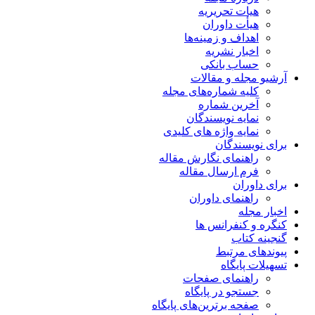
هیات تحریریه
هیأت داوران
اهداف و زمینه‌ها
اخبار نشریه
حساب بانکی
آرشیو مجله و مقالات
کلیه شماره‌های مجله
آخرین شماره
نمایه نویسندگان
نمایه واژه های کلیدی
برای نویسندگان
راهنمای نگارش مقاله
فرم ارسال مقاله
برای داوران
راهنمای داوران
اخبار مجله
کنگره و کنفرانس ها
گنجینه کتاب
پیوندهای مرتبط
تسهیلات پایگاه
راهنمای صفحات
جستجو در پایگاه
صفحه برترین‌های پایگاه