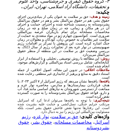
۳- گروه حقوق کیفری و جرم‌شناسی، واحد علوم
و تحقیقات، دانشگاه آزاد اسلامی، تهران، ایران.،
چکیده:
زمینه و هدف:
حق بر سلامت به عنوان یکی از بنیادی‌ترین اجزای
حقوق بشر، هم در حقوق بین‌الملل بشر و هم در حقوق بین‌الملل
بشردوستانه به رسمیت شناخته شده و احترام، حمایت و اجرای
آن در هر مکان و زمانی، چه در زمان صلح و چه در زمان
مخاصمات مسلحانه برای تمام بازیگران عرصه بین‌المللی
ضروری است.
کنوانسیون‌ چهارم ژنو در مواد متعددی به حمایت از
سلامت غیر نظامیان به‌
خصوص زنان، کودکان و معلولان در
زمان
جنگ اشاره کرده است. این پژوهش با تمرکز بر اقدامات رژیم
صهیونیستی در نوار غزه بعد از تجاوزات رژیم از سال 2023، به
بررسی وضعیت حق بر سلامت در این منطقه از منظر حقوق
بین‌الملل می‌پردازد.
روش:
این مطالعه با روش توصیفی ـ تحلیلی و با استفاده از ابزار
کتابخانه‌ای، شامل بررسی اسناد بین‌المللی و گزارش‌های موجود،
انجام شده است
.
ملاحظات اخلاقی:
در تدوین این مقاله، اصول اخلاقی، از جمله
استناد دقیق به منابع و پرهیز از جانبداری غیر منطقی رعایت شده
است
.
یافته‌ها:
یافته‌ها نشان می‌دهد که رژیم اسرائیل از
۷
اکتبر
۲۰۲۳
، با
هدف قراردادن بیمارستان‌ها و مدارس، محاصره نوار غزه و
ممانعت از دسترسی شهروندان به نیازهای اساسی مانند غذا، آب
و دارو، قواعد حقوق بین‌الملل بشردوستانه را به‌ صورت گسترده
نقض کرده است
.
نتیجه‌گیری:
با توجه به یافته‌ها می‌توان ادعا کرد که اسرائیل
مرتکب جرایم جنگی، نسل‌کشی و جنایت علیه بشریت شده
است. این رفتارها نه‌تنها نقض فاحش حقوق بشر است، بلکه
مسئولیت بین‌المللی این رژیم را نیز به دنبال دارد
.
واژه‌های کلیدی:
حق بر سلامت
،
نوار غزه
،
رژیم
اسرائیل
،
مخاصمات مسلحانه
،
حقوق بشر
،
حقوق
بشردوستانه