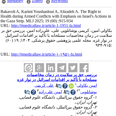
Mendeley
Zotero
RefWorks
Bakavoli A, Karimi Youshanloui A, Alizadeh A. The Right to
Health during Armed Conflicts with Emphasis on Israel's Actions in
the Gaza Strip. MLJ 2025; 19 (60) :915-934
URL:
http://ijmedicallaw.ir/article-1-1951-fa.html
بکاولی امین، کریمی یوشانلویی علی، علی‌زاده امین. بررسی حق بر
سلامت در زمان مخاصمات مسلحانه با تأکید بر اقدامات اسرائیل
در نوار غزه. مجله علمی پژوهشی حقوق پزشکی. ۱۴۰۴; ۱۹ (۶۰)
:۹۱۵-۹۳۴
URL:
http://ijmedicallaw.ir/article-۱-۱۹۵۱-fa.html
بررسی حق بر سلامت در زمان مخاصمات
مسلحانه با تأکید بر اقدامات اسرائیل در نوار غزه
۱
امین بکاولی
،
علی کریمی
۳
۲
*
یوشانلویی
،
امین علی‌زاده
۱- گروه حقوق بین‌الملل، دانشگاه علوم قضایی،
تهران، ایران.،
۲- گروه حقوق بین‌الملل، دانشگاه علوم قضایی،
تهران، ایران.