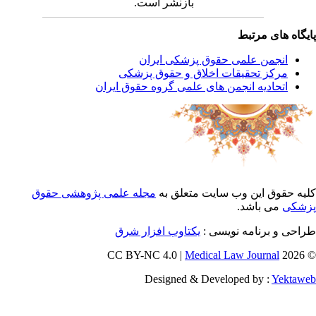
بازنشر است.
یگاه های مرتبط
انجمن علمی حقوق پزشکی ایران
مرکز تحقیقات اخلاق و حقوق پزشکی
اتحادیه انجمن های علمی گروه حقوق ایران
یه حقوق این وب سایت متعلق به
مجله علمی پژوهشی حقوق
شکی
می باشد.
احی و برنامه نویسی :
یکتاوب افزار شرق
Medical Law Journal
© 202
Designed & Developed by :
Yektaw