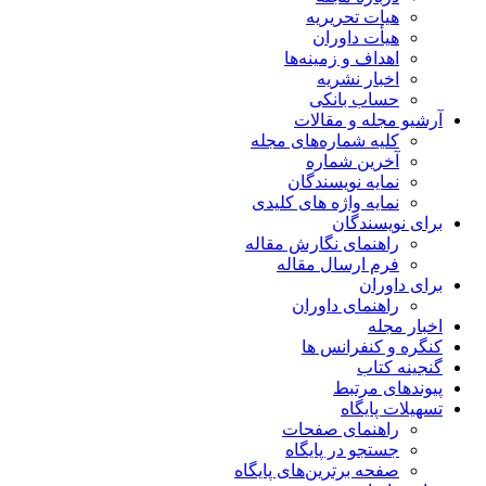
هیات تحریریه
هیأت داوران
اهداف و زمینه‌ها
اخبار نشریه
حساب بانکی
آرشیو مجله و مقالات
کلیه شماره‌های مجله
آخرین شماره
نمایه نویسندگان
نمایه واژه های کلیدی
برای نویسندگان
راهنمای نگارش مقاله
فرم ارسال مقاله
برای داوران
راهنمای داوران
اخبار مجله
کنگره و کنفرانس ها
گنجینه کتاب
پیوندهای مرتبط
تسهیلات پایگاه
راهنمای صفحات
جستجو در پایگاه
صفحه برترین‌های پایگاه