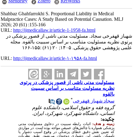
Mendeley
Zotero
RefWorks
Shahbaz Ghahfarrokhi S. Proportional Liability in Medical
Malpractice Cases: A Study Based on Potential Causation. MLJ
2026; 20 (61) :155-166
URL:
http://ijmedicallaw.ir/article-1-1958-fa.html
شهباز قهفرخی سجاد. مسئولیت مدنی ناشی از قصور پزشکی در
پرتوی نظریه مسئولیت متناسب بر اساس سببیت بالقوه. مجله
علمی پژوهشی حقوق پزشکی. ۱۴۰۵; ۲۰ (۶۱) :۱۵۵-۱۶۶
URL:
http://ijmedicallaw.ir/article-۱-۱۹۵۸-fa.html
مسئولیت مدنی ناشی از قصور پزشکی در پرتوی
نظریه مسئولیت متناسب بر اساس سببیت
بالقوه
*
سجاد شهباز قهفرخی
گروه فقه و حقوق اسلامی، دانشکده علوم
انسانی، دانشگاه شهرکرد، شهرکرد، ایران.
چکیده:
زمینه و هدف:
اثبات رابطه سببیت در دعاوی مسئولیت مدنی
پزشکی همواره با چالش‌های عمیقی مواجه بوده است. در مواردی
که تعیین نقش دقیق خطای پزشکی در وقوع آسیب دشوار یا
ناممکن باشد، این دشواری دوچندان می‌شود. طبق نظریات