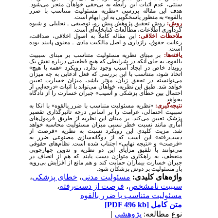
سنتی، عدم اثبات این رابطه به بی‌حقی خواهان منجر می‌شود.
هدف این مقاله بررسی «نظریه مسئولیت متناسب با ضرر
بالقوه» به منظور پاسخگویی به این ابهام است.
روش:
روش تحقیق پژوهش پیش رو، توصیفی ـ تحلیلی و شیوه
گردآوری اطلاعات، مطالعات کتابخانه‌ای است.
ملاحظات اخلاقی:
این مقاله کاملاً به اصول اخلاقی، صداقت،
رعایت حقوق، رازداری و اصل مالکیت مادی ـ معنوی پایبند بوده
است.
یافته‌ها:
بر مبنای نظریه مسئولیت متناسب بر مبنای سببیت
بالقوه، به جای آنکه در شرایطی که هیچ قطعیتی درباره نقش یک
رویداد خاص در ایجاد آسیب وجود ندارد، رویکرد «همه یا هیچ»
اتخاذ شود، متناسب با این بررسی که فعل ادعایی به چه میزان
می‌توانسته در تحقق زیان، مؤثر باشد، میزان خسارت تعیین
خواهد شد. طبق این نظریه، خواهان می‌تواند با اثبات «درجه‌ایی از
احتمال بین خطای پزشکی و آسیب» جبران خسارت را از دادگاه
بخواهد.
نتیجه‌گیری:
«نظریه مسئولیت متناسب با ضرر بالقوه» با اتکا به
سببیت احتمالی، غرامت را بر اساس درجه تأثیرگذاری تقصیر
پزشک تعیین می‌کند. بر مبنای این نظریه از طریق فرمول‌های
آماری مانند نسبت خطر نسبی میزان مسئولیت محاسبه خواهد
شد. مزیت کلیدی این رویکرد نسبت به نظریه «فرصت از
دست‌رفته» این است که از دوگانه‌سازی مصنوعی ضرر به
«فرصت» و «نتیجه نهایی» اجتناب شده است. نظام‌های حقوقی
می‌توانند با تلفیق مزایای این دو نظریه و تدوین چهارچوبی
منعطف، به راهکاری متوازن دست یابند که هم از انصاف در
جبران خسارت بیماران حمایت کند و هم مانع از افزایش بی‌رویه
بار مسئولیت بر دوش پزشکان شود.
واژه‌های کلیدی:
مسئولیت مدنی
،
خطای پزشکی
،
سببیت نامشخص
،
فرصت از دست‌رفته
،
مسئولیت متناسب با ضرر بالقوه
متن کامل
[PDF 496 kb]
نوع مطالعه:
پژوهشي
|