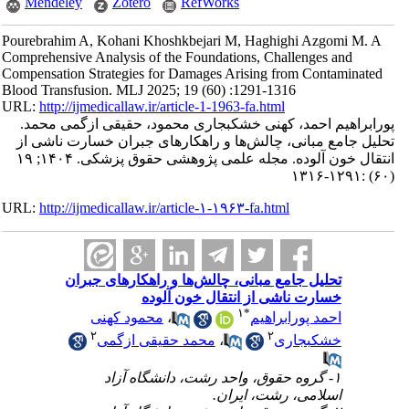
Mendeley
Zotero
RefWorks
Pourebrahim A, Kohani Khoshkbejari M, Haghighi Azgomi M. A
Comprehensive Analysis of the Foundations, Challenges and
Compensation Strategies for Damages Arising from Contaminated
Blood Transfusion. MLJ 2025; 19 (60) :1291-1316
URL:
http://ijmedicallaw.ir/article-1-1963-fa.html
پورابراهیم احمد، کهنی خشکبجاری محمود، حقیقی ازگمی محمد.
تحلیل جامع مبانی، چالش‌ها و راهکارهای جبران خسارت ناشی از
انتقال خون آلوده. مجله علمی پژوهشی حقوق پزشکی. ۱۴۰۴; ۱۹
(۶۰) :۱۲۹۱-۱۳۱۶
URL:
http://ijmedicallaw.ir/article-۱-۱۹۶۳-fa.html
تحلیل جامع مبانی، چالش‌ها و راهکارهای جبران
خسارت ناشی از انتقال خون آلوده
۱
*
احمد پورابراهیم
،
محمود کهنی
۲
۲
خشکبجاری
،
محمد حقیقی ازگمی
۱- گروه حقوق، واحد رشت، دانشگاه آزاد
اسلامی، رشت، ایران.