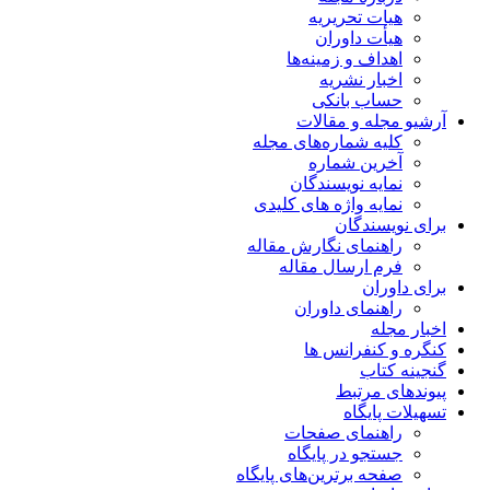
هیات تحریریه
هیأت داوران
اهداف و زمینه‌ها
اخبار نشریه
حساب بانکی
آرشیو مجله و مقالات
کلیه شماره‌های مجله
آخرین شماره
نمایه نویسندگان
نمایه واژه های کلیدی
برای نویسندگان
راهنمای نگارش مقاله
فرم ارسال مقاله
برای داوران
راهنمای داوران
اخبار مجله
کنگره و کنفرانس ها
گنجینه کتاب
پیوندهای مرتبط
تسهیلات پایگاه
راهنمای صفحات
جستجو در پایگاه
صفحه برترین‌های پایگاه