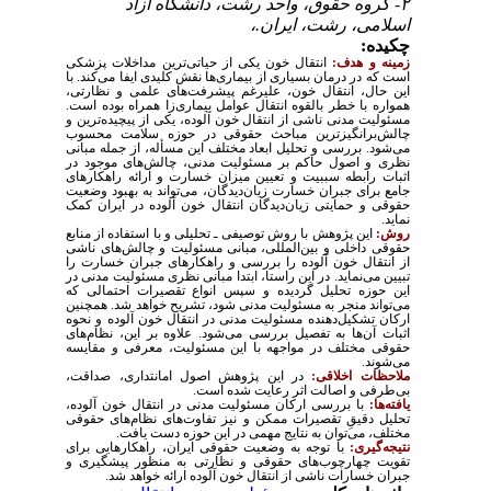
۲- گروه حقوق، واحد رشت، دانشگاه آزاد
اسلامی، رشت، ایران.،
چکیده:
زمینه و هدف:
انتقال خون یکی از حیاتی‌ترین مداخلات پزشکی
است که در درمان بسیاری از بیماری‌ها نقش کلیدی ایفا می‌کند. با
این حال، انتقال خون، علیرغم پیشرفت‌های علمی و نظارتی،
همواره با خطر بالقوه انتقال عوامل بیماری‌زا همراه بوده است.
مسئولیت مدنی ناشی از انتقال خون آلوده، یکی از پیچیده‌ترین و
چالش‌برانگیزترین مباحث حقوقی در حوزه سلامت محسوب
می‌شود. بررسی و تحلیل ابعاد مختلف این مسأله، از جمله مبانی
نظری و اصول حاکم بر مسئولیت مدنی، چالش‌های موجود در
اثبات رابطه سببیت و تعیین میزان خسارت و ارائه راهکارهای
جامع برای جبران خسارت زیان‌دیدگان، می‌تواند به بهبود وضعیت
حقوقی و حمایتی زیان‌دیدگان انتقال خون آلوده در ایران کمک
نماید.
روش:
این پژوهش با روش توصیفی ـ تحلیلی و با استفاده از منابع
حقوقی داخلی و بین‌المللی، مبانی مسئولیت و چالش‌های ناشی
از انتقال خون آلوده را بررسی و راهکارهای جبران خسارت را
تبیین می‌نماید. در این راستا، ابتدا مبانی نظری مسئولیت مدنی در
این حوزه تحلیل گردیده و سپس انواع تقصیرات احتمالی که
می‌تواند منجر به مسئولیت مدنی شود، تشریح خواهد شد. همچنین
ارکان تشکیل‌دهنده مسئولیت مدنی در انتقال خون آلوده و نحوه
اثبات آن‌ها به تفصیل بررسی می‌شود. علاوه بر این، نظام‌های
حقوقی مختلف در مواجهه با این مسئولیت، معرفی و مقایسه
می‌شوند.
ملاحظات اخلاقی:
در این پژوهش اصول امانتداری، صداقت،
بی‌طرفی و اصالت اثر رعایت شده است.
یافته‌ها:
با بررسی ارکان مسئولیت مدنی در انتقال خون آلوده،
تحلیل دقیقِ تقصیرات ممکن و نیز تفاوت‌های نظام‌های حقوقی
مختلف، می‌توان به نتایج مهمی در این حوزه دست یافت.
نتیجه‌گیری:
با توجه به وضعیت حقوقی ایران، راهکارهایی برای
تقویت چهارچوب‌های حقوقی و نظارتی به منظور پیشگیری و
جبران خسارات ناشی از انتقال خون آلوده ارائه خواهد شد
.