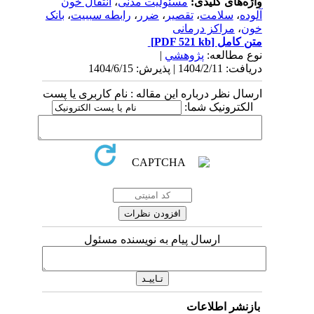
واژه‌های کلیدی:
مسئولیت مدنی
،
انتقال خون
آلوده
،
سلامت
،
تقصیر
،
ضرر
،
رابطه سببیت
،
بانک
خون
،
مراکز درمانی
متن کامل
[PDF 521 kb]
نوع مطالعه:
پژوهشي
|
دریافت: 1404/2/11 | پذیرش: 1404/6/15
ارسال نظر درباره این مقاله : نام کاربری یا پست
الکترونیک شما:
ارسال پیام به نویسنده مسئول
بازنشر اطلاعات