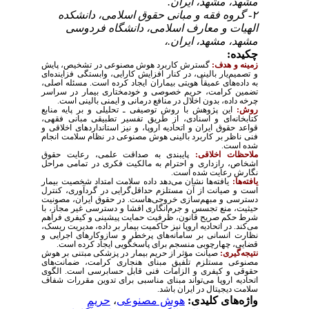
مشهد، مشهد، ایران.
۲- گروه فقه و مبانی حقوق اسلامی، دانشکده
الهیات و معارف اسلامی، دانشگاه فردوسی
مشهد، مشهد، ایران.،
چکیده:
زمینه و هدف:
گسترش کاربرد هوش مصنوعی در تشخیص، پایش
و تصمیم‌یار بالینی، در کنار افزایش کارایی، وابستگی فزاینده‌ای
به داده‌های عمیقاً هویتی بیماران ایجاد کرده است. مسئله اصلی،
تضمین کرامت، حریم خصوصی و خودمختاری بیمار در سراسر
چرخه داده، بدون اخلال در منافع درمانی و ایمنی بالینی است.
روش:
این پژوهش با روش توصیفی ـ تحلیلی و بر پایه منابع
کتابخانه‌ای و اسنادی، از طریق تفسیر تطبیقی مبانی فقهی،
قواعد حقوق ایران و اتحادیه اروپا، و نیز استانداردهای اخلاقی و
فنی ناظر بر کاربرد بالینی هوش مصنوعی در نظام سلامت انجام
شده است.
ملاحظات اخلاقی:
پایبندی به صداقت علمی، رعایت حقوق
اشخاص، رازداری و احترام به مالکیت فکری در تمامی مراحل
نگارش رعایت شده است.
یافته‌ها:
یافته‌ها نشان می‌دهد داده سلامت امتداد شخصیت بیمار
است و صیانت از آن مستلزم حداقل‌گرایی در گردآوری، کنترل
دسترسی و مبهم‌سازی خروجی‌هاست. در حقوق ایران، مصونیت
حیثیت، منع تجسس و جرم‌انگاری افشا و دسترسی غیر مجاز، با
شرط حکم صریح قانون، ظرفیت حمایت پیشینی و کیفری فراهم
می‌کند. در اتحادیه اروپا نیز حاکمیت بیمار بر داده، مدیریت ریسک،
نظارت انسانی بر سامانه‌های پرخطر و سازوکارهای اجرایی و
قضایی، چهارچوبی منسجم برای پاسخگویی ایجاد کرده است.
نتیجه‌گیری:
صیانت مؤثر از حریم بیمار در پزشکی مبتنی بر هوش
مصنوعی مستلزم تلفیق مبنای هنجاری کرامت، ضمانت‌های
حقوقی و کیفری و الزامات فنی قابل حسابرسی است. الگوی
اتحادیه اروپا می‌تواند مبنای مناسبی برای تدوین مقررات شفاف
سلامت دیجیتال در ایران باشد.
واژه‌های کلیدی:
هوش مصنوعی
،
حریم