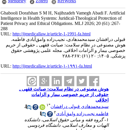
Mendeley
Zotero
RefWorks
Ghabooli Dorafshan S M H, Najibzadeh Vamegh Abadi F. Artificial
Intelligence in Health Systems: Juridical-Theological Protection of
Patient Privacy and Ethical Obligations. MLJ 2026; 20 (61) :267-
288
URL:
http://ijmedicallaw.ir/article-1-1991-fa.html
قبولی درافشان سیدمحمدهادی، نجیب‌زاده وامق‌آبادی فاطمه.
هوش مصنوعی در نظام سلامت: صیانت فقهی ـ حقوقی از حریم
خصوصی بیمار و الزامات اخلاقی. مجله علمی پژوهشی حقوق
پزشکی. ۱۴۰۵; ۲۰ (۶۱) :۲۶۷-۲۸۸
URL:
http://ijmedicallaw.ir/article-۱-۱۹۹۱-fa.html
هوش مصنوعی در نظام سلامت: صیانت فقهی ـ
حقوقی از حریم خصوصی بیمار و الزامات
اخلاقی
۱
*
سیدمحمدهادی قبولی درافشان
،
۲
فاطمه نجیب‌زاده وامق‌آبادی
۱- گروه فقه و مبانی حقوق اسلامی، دانشکده
الهیات و معارف اسلامی، دانشگاه فردوسی