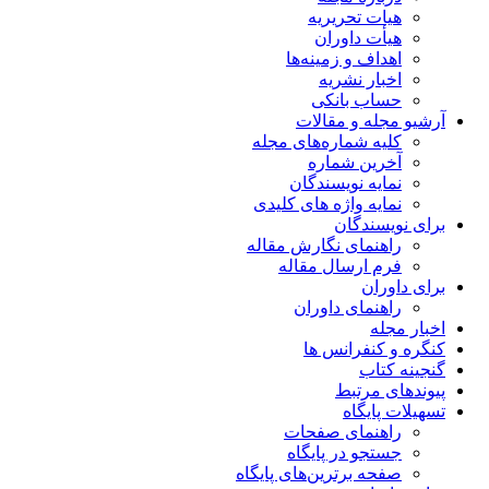
هیات تحریریه
هیأت داوران
اهداف و زمینه‌ها
اخبار نشریه
حساب بانکی
آرشیو مجله و مقالات
کلیه شماره‌های مجله
آخرین شماره
نمایه نویسندگان
نمایه واژه های کلیدی
برای نویسندگان
راهنمای نگارش مقاله
فرم ارسال مقاله
برای داوران
راهنمای داوران
اخبار مجله
کنگره و کنفرانس ها
گنجینه کتاب
پیوندهای مرتبط
تسهیلات پایگاه
راهنمای صفحات
جستجو در پایگاه
صفحه برترین‌های پایگاه